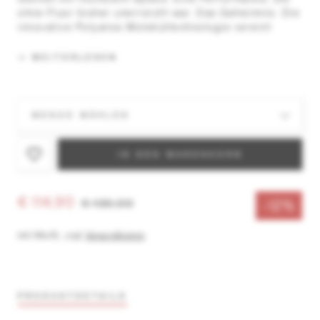
ohne Fluor bisher un­erreicht war. Das Geheimnis: Die
innovative Polyanos ­Molekültechnologie vereint
sorg­fältig ausgewählte Komponenten und Additi­ve
auf einzigartige Weise.
WEITERLESEN
IN DEN WARENKORB
€ 114,90
€ 130,00
-12%
inkl. MwSt.
,
zzgl.
Versandkosten
PRODUKTDETAILS