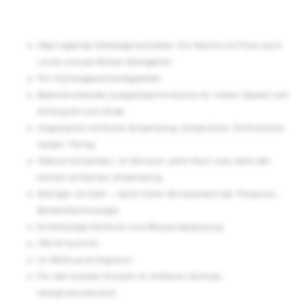
Überragende Gleiteigenschaften: Ein Wachs mit Flow nach
vorne und perfektem Gleitgefühl
Für Höchstgeschwindigkeiten
Beeindruckende Langzeitperformance für hohen Speed vom
Anfang bis zum Ende
Unglaublich einfache Anwendung: Aufsprühen. Eintrocknen
lassen. Fertig.
Überall einsetzbar, im Skiraum, beim Start usw. dank der
extrem einfachen Anwendung
Weniger ist mehr – dank hoher Wirksamkeit der Polyanos ­
Molekültechnologie
Erstklassige Schmutz­ und Wasserabweisung
100 % fluorfrei
Im Weltcup erfolgreich
Für den breiten Einsatz im mittleren Schnee­
temperaturbereich.