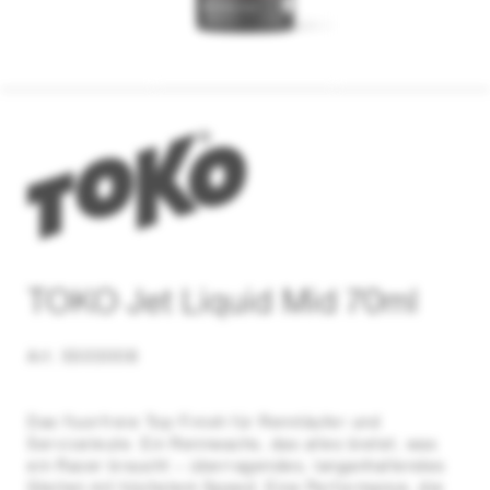
TOKO Jet Liquid Mid 70ml
Art. 5503008
Das fluorfreie Top ­Finish für Rennläufer und
Serviceleute. Ein Rennwachs, das alles bietet, was
ein Racer braucht – überragendes, lang­anhaltendes
Gleiten mit höchstem Speed. Eine Performance, die