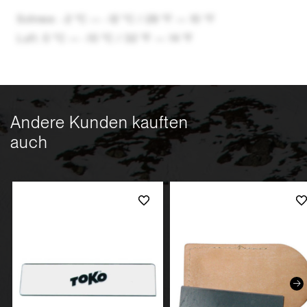
Schnee: -2 °C — -12 °C / 28 °F — 10 °F
Luft: 0 °C — -10 °C / 32 °F — 14 °F
Andere Kunden kauften
auch