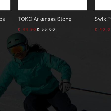
cs
TOKO Arkansas Stone
Swix 
€ 44,90
€ 55,00
€ 40,