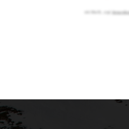
inkl. MwSt.
,
zzgl.
Versandko