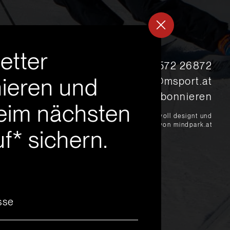
etter
s
+43 5572 26872
ieren und
msport@msport.at
Newsletter abonnieren
eim nächsten
?
liebevoll designt und
programmiert von mindpark.at
f* sichern.