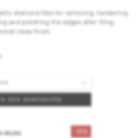
ality diamond files for removing, hardening,
ng and polishing the edges after filing.
ional class finish.
N
t
IN DEN WARENKORB
-18%
€ 45,00