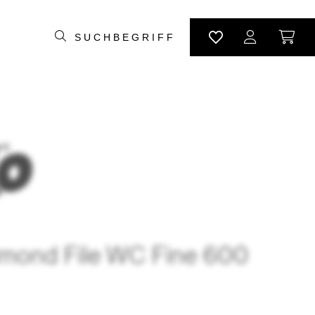
mond File WC Fine 600