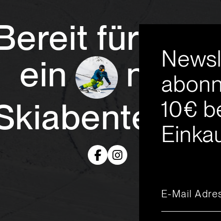
Bereit für
Newsl
ein
neue
abonn
10€ b
Skiabenteuer
Einkau