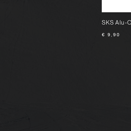
SKS Schleif-Diamant K200
SKS Alu-O
€ 9,95
€ 9,90