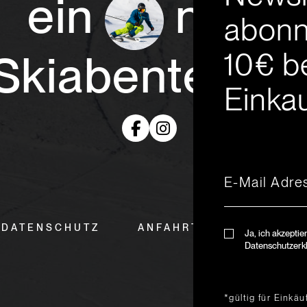
ein
neue
abonn
10€ b
Skiabenteuer
Einkau
DATENSCHUTZ
ANFAHRT & ÖFFNUNGSZ
Ja, ich akzeptie
Datenschutzerk
*gültig für Einkä