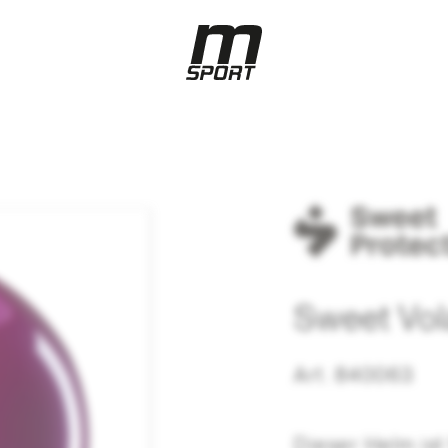
Sweet Vol
Art. 840063
Dieser Helm ist