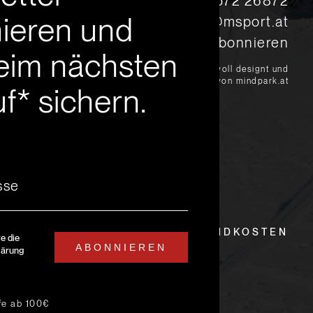
s
+43 5572 26872
ieren und
msport@msport.at
Newsletter abonnieren
eim nächsten
?
liebevoll designt und
programmiert von mindpark.at
f* sichern.
EITEN
LIEFER- UND VERSANDKOSTEN
re die
ABONNIEREN
lärung
ufe ab 100€