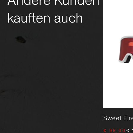
Andere Kunden
kauften auch
Sweet Connor RIG Reflect
Sweet Fir
€ 199,90
€ 219,00
€ 95,00
€ 