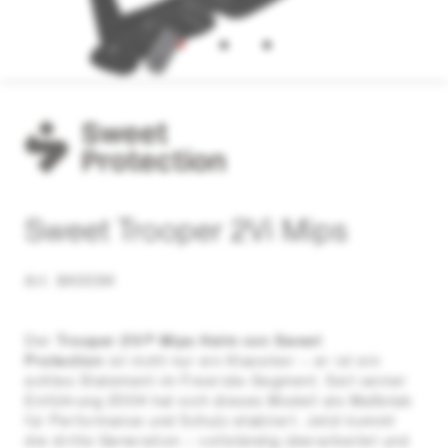
Sweet Trooper 2Vi Mips
Art. 840094
Der
Trooper 2Vi® Mips Helm von Sweet
Protection
ist nicht nur ein Klassiker – er ist ein
echtes Statement im Freeride-Segment. Seit seiner
Einführung 2004 hat sich dieses Modell als Maßstab
für Performance und Schutz etabliert. Jetzt kommt
die dritte Generation – vollständig überarbeitet und