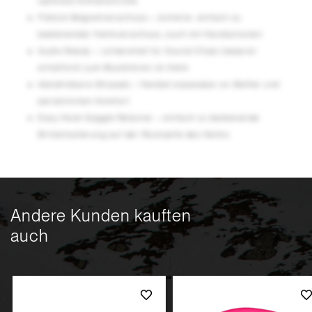
optimale Klimakontrolle
Fidlock Magnetverschluss – sicherer, einfach zu
bedienender Helmverschluss, auch mit Handschuhen
Audio Ready – vorbereitet für Sound Chips (separat
erhältlich) zum Musikhören im Helm
Abnehmbare Ohrpads – flexibel anpassbar an Wetter und
persönlichen Komfort
Easy Hook Goggle Retainer – einfach zu bedienende
Brillenhalterung auf der Rückseite des Helms
Andere Kunden kauften
auch