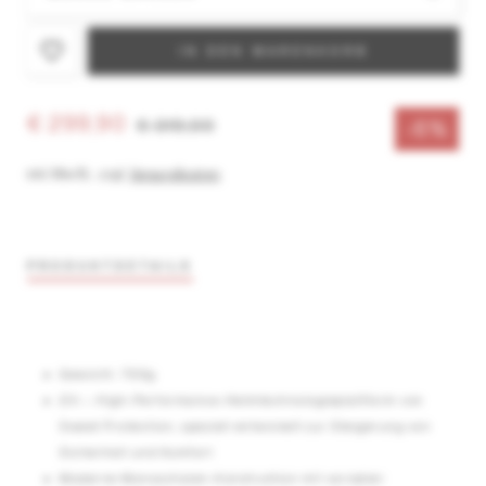
IN DEN WARENKORB
€ 299,90
€ 319,00
-6%
inkl. MwSt.
,
zzgl.
Versandkosten
PRODUKTDETAILS
Gewicht: 700g
2Vi – High-Performance-Helmtechnologieplattform von
Sweet Protection, speziell entwickelt zur Steigerung von
Sicherheit und Komfort
Moderne Monoschalen-Konstruktion mit variabler