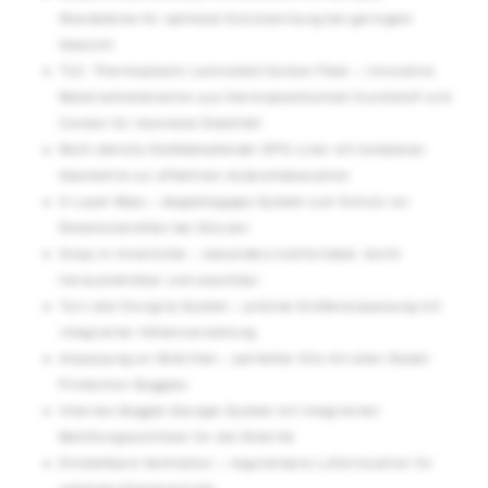
Wandstärke für optimale Schutzwirkung bei geringem
Gewicht
TLC: Thermoplastic Laminated Carbon Fiber – innovative
Materialkombination aus thermoplastischem Kunststoff und
Carbon für maximale Stabilität
Multi-density Stoßdämpfender EPS-Liner mit komplexer
Geometrie zur effektiven Aufprallabsorption
2-Layer Mips – doppellagiges System zum Schutz vor
Rotationskräften bei Stürzen
Snap-in Innenfutter – besonders komfortabel, leicht
herausnehmbar und waschbar
Turn dial Occigrip System – präzise Größenanpassung mit
integrierter Höhenverstellung
Anpassung an Skibrillen – perfekter Sitz mit allen Sweet
Protection Goggles
Internes Goggle-Garage-System mit integrierten
Belüftungsschlitzen für die Skibrille
Einstellbare Ventilation – regulierbare Luftzirkulation für