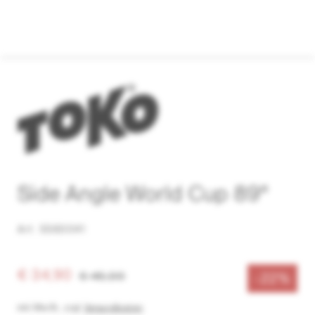
Side Angle World Cup 89°
Art. 5560041
€ 34,90
€ 45,00
-22%
inkl. MwSt.
,
zzgl.
Versandkosten