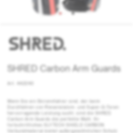
SHRED Carbon Arm Guards
Art. 442240
Wenn Sie ein Skirennfahrer sind, der beim
Durchfahren von Riesenslalom- und Super-G-Toren
hervorragende Leistung sucht, sind die SHRED.
Carbon Arm Guards die perfekte Wahl. Ihr
fortschrittliches SLYTECH SHIELD CARBON
Verbundmaterial bietet außergewöhnlichen Schutz