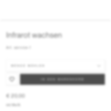
Infrarot wachsen
Art. service-1
IN DEN WARENKORB
€ 20,00
inkl. MwSt.