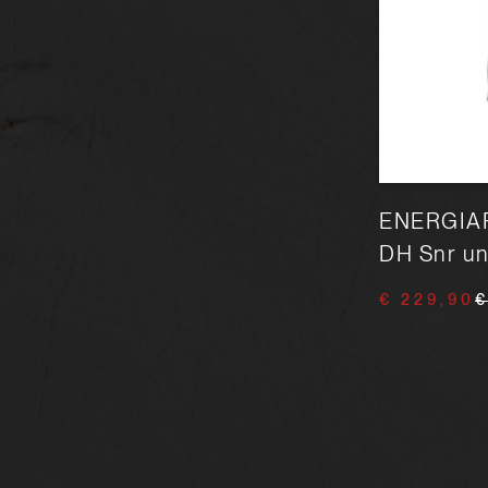
ENERGIAPURA Racing Suit
ENERGIAP
Erwachsen ungepolstert
DH Snr un
€ 239,90
€ 295,50
€ 229,90
€