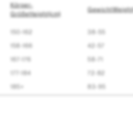
Körper-
Gewicht
Weigh
Größe
Height
(cm)
150-162
38-55
158-166
42-57
167-176
58-71
177-184
72-82
185+
83-95