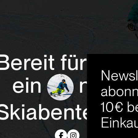
Bereit für
Newsl
ein
neue
abonn
10€ b
Skiabenteuer
Einkau