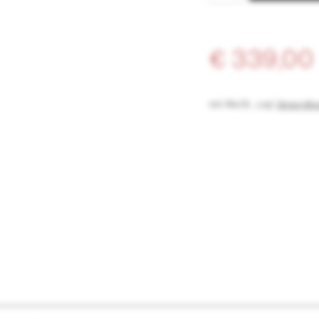
MATERIALIEN: O
Polyurethan
€ 339,00
inkl. MwSt.
,
zzgl.
Versandko