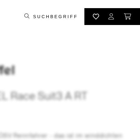
 Race Suit3 A RT
ÖSV Rennfahrer - das ist im winddichten