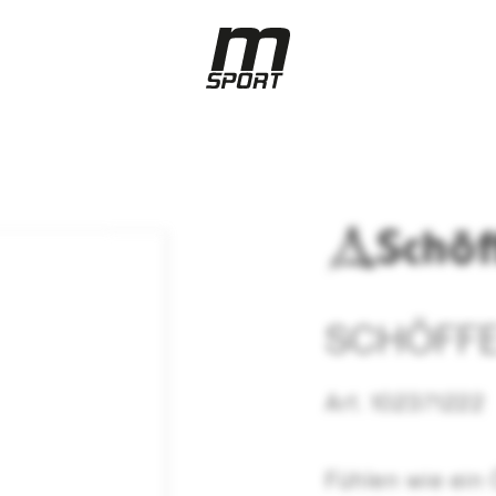
SCHÖFFEL
Art. 102371222
Fühlen wie ein 