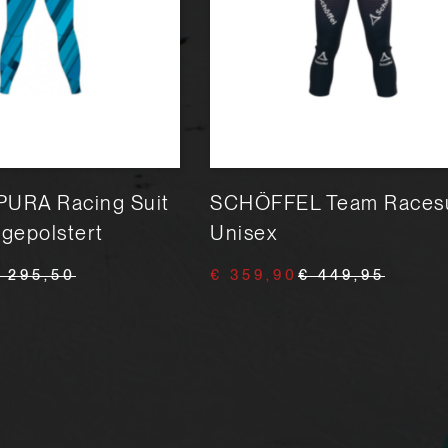
URA Racing Suit
SCHÖFFEL Team Racesu
gepolstert
Unisex
 295,50
€ 359,90
€ 449,95