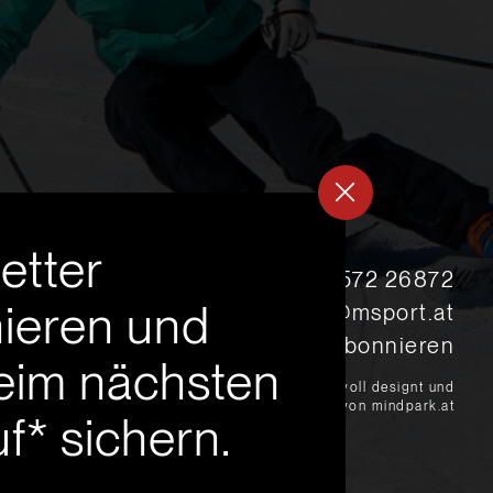
etter
s
+43 5572 26872
ieren und
msport@msport.at
Newsletter abonnieren
eim nächsten
?
liebevoll designt und
programmiert von mindpark.at
f* sichern.