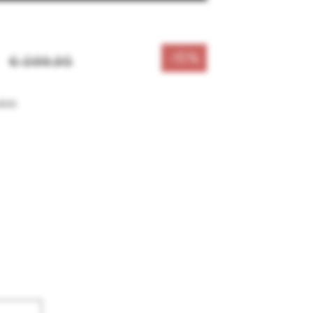
berstoff : 83% Polyester 13% Elasthan 4%
-15%
€ 399,95
sten