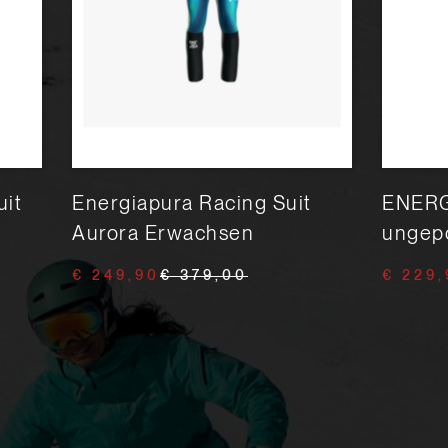
it
Energiapura Racing Suit
ENERG
Aurora Erwachsen
ungepo
€ 249,90
€ 379,00
€ 229,