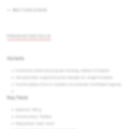
WEITERLESEN
PRODUKTDETAILS
Vorteile
Kraftvolle Unterstützung bei Anstieg, Abfahrt & Ebene
Ultraleichtes, ergonomisches Design für lange Einsätze
Komfortables Click-in-System mit präziser Kraftübertragung
Key Facts
Gewicht: 160 g
Konstruktion: Faltbar
Robustheit: Sehr hoch