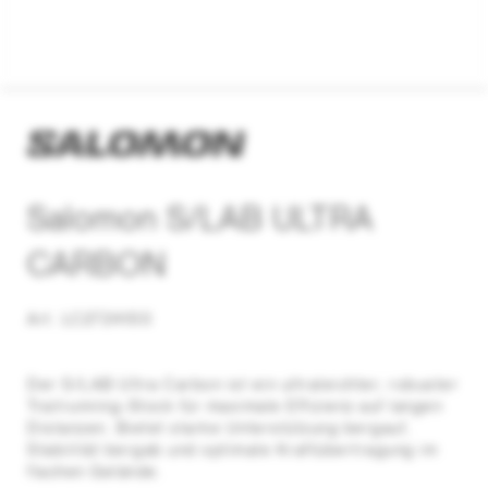
Salomon S/LAB ULTRA
CARBON
Art. LC2724100
Der S/LAB Ultra Carbon ist ein ultraleichter, robuster
Trailrunning-Stock für maximale Effizienz auf langen
Distanzen. Bietet starke Unterstützung bergauf,
Stabilität bergab und optimale Kraftübertragung im
flachen Gelände.