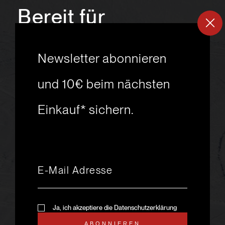
Bereit für
ein
neues
Newsletter abonnieren
Skiabenteuer?
und 10€ beim nächsten
Einkauf* sichern.
msport GmbH
Ski.Racing.Equipment
Hanggasse 10
A 6850 Dornbirn
+43 5572 26872
msport@msport.at
Newsletter abonnieren
liebevoll designt und
Ja, ich akzeptiere die Datenschutzerklärung
programmiert von mindpark.at
ABONNIEREN