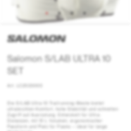
Salomon S/LAB ULTRA 10
SET
Art. LC2533000
Die S/LAB Ultra 10 Trailrunning-Weste bietet
ultraleichten Komfort, hohe Stabilität und schnellen
Zugriff auf Ausrüstung. Entwickelt für Ultra-
Distanzen, mit 10 L Volumen, ergonomischer
Passform und Platz für Flasks – ideal für lange