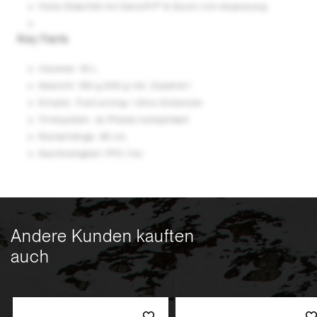
Hohe Stabilität mit SensiFit™ & Quick Link Anpassung
Key Facts
Volumen: 10 L
Gewicht: 130 g (210 g inkl. Zubehör)
Einsatz: Trailrunning / Ultra-Distanzen
Trinksystem: Ja (Flasks kompatibel)
Rückenlänge: 40 cm
Nachhaltigkeit: PFC-frei
Andere Kunden kauften
auch