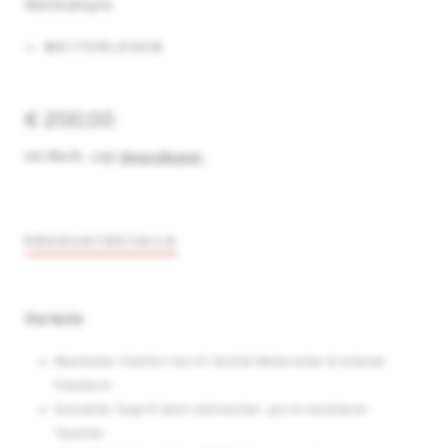
Wettkämpfe.
WEITERLESEN
€ 200,00
inkl. MwSt.
,
zzgl.
Versandkosten
PRODUKTDETAILS
Vorteile
Maximaler Komfort durch leichte Materialien & präzise
Passform
Schneller Zugriff dank zahlreicher, gut erreichbarer
Taschen