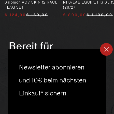
Salomon ADV SKIN 12 RACE
NI S/LAB EQUIPE FIS SL 1
FLAG SET
(26/27)
€ 124,90
€ 160,00
€ 800,00
€ 1.100,00
Bereit für
ein
neues
Newsletter abonnieren
Skiabenteuer?
und 10€ beim nächsten
Einkauf* sichern.
msport GmbH
Ski.Racing.Equipment
Hanggasse 10