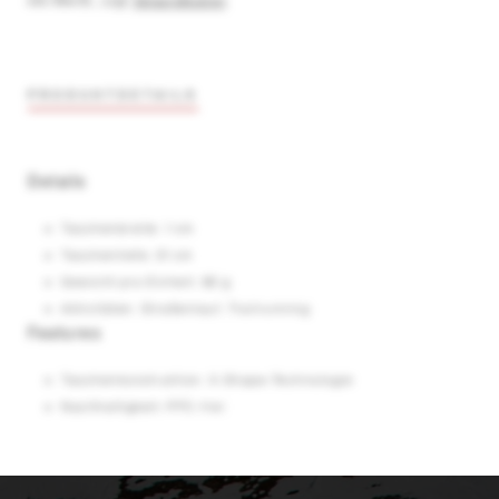
inkl. MwSt.
,
zzgl.
Versandkosten
PRODUKTDETAILS
Details
Taschenbreite: 1 cm
Taschentiefe: 31 cm
Gewicht pro Einheit: 82 g
Aktivitäten: Straßenlauf, Trailrunning
Features
Taschenkonstruktion: X-Shape-Technologie
Nachhaltigkeit: PFC-frei