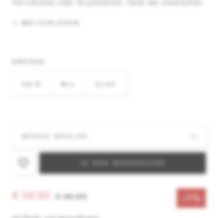
Verrutschen oder Druckstellen. Dank der elastischen
Rundum-Tasche hast du wichtige Essentials wie Soft
Flask (500 ml), Smartphone und Gels immer
WEITERLESEN
griffbereit. Ideal für intensive Laufeinheiten und
Wettkämpfe.
GRÖSSE
XS/S
M/L
XLXX
IN DEN WARENKORB
€ 39,90
€ 45,00
-11%