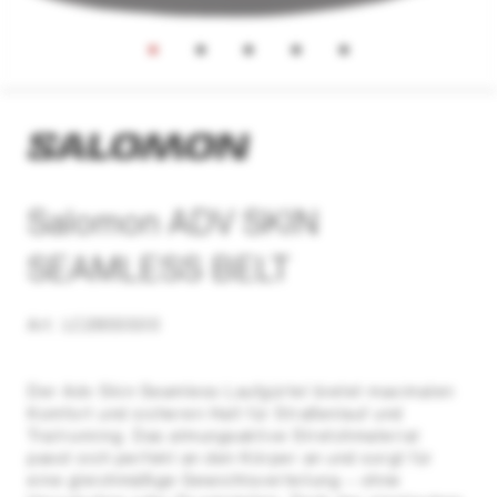
Salomon ADV SKIN
SEAMLESS BELT
Art. LC2855500
Der Adv Skin Seamless Laufgürtel bietet maximalen
Komfort und sicheren Halt für Straßenlauf und
Trailrunning. Das atmungsaktive Stretchmaterial
passt sich perfekt an den Körper an und sorgt für
eine gleichmäßige Gewichtsverteilung – ohne