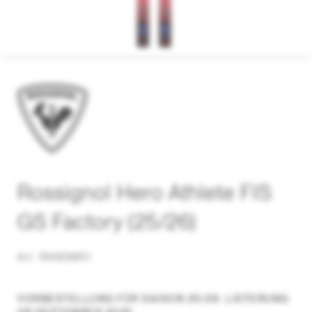
Rossignol Hero Athlete FIS
GS Factory (25/26)
Art. RANGM01
VORBESTELLUNG FÜR SAISON 25/26. LIEFERUNG