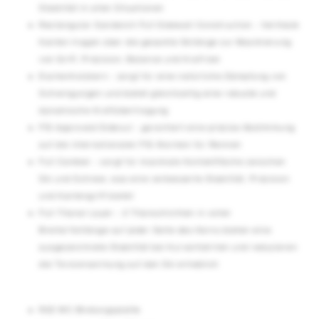
Stabilität in allen Situationen
Rectangular Sandwich Full Sidewall Construction - Vertikale
Kanten tragen über die gesamte Skilänge zur Maximierung
von Griff, Präzision, Balance und Kraft bei
Eschenholzkern - sorgt für eine natürliche Dämpfung von
Schwingungen und bietet gleichzeitig eine robuste und
dynamische Kraftübertragung
FIS Approved Sidecut - garantiert eine präzise Abstimmung
auf die internationalen FIS-Normen für Rennen
Full Camber - sorgt für maximale Kontaktfläche zwischen
Ski und Schnee, was eine verbesserte Stabilität, Präzision
und Kantengriff bietet
Full Titanal Layer - 2 Titanschichten in voller
Breite/Volllänge auf jeder Seite des Kerns bieten eine
ausgezeichnete Stabilität bei Kurvenfahrten und reduzieren
die Torsionswirkung auf den Ski erheblich
R22 WC Bindungsplatte