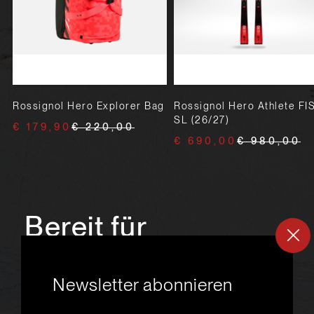
Rossignol Hero Explorer Bag
Rossignol Hero Athlete FI
SL (26/27)
€ 179,90
€ 220,00
€ 690,00
€ 980,00
Bereit für
ein
neues
Newsletter abonnieren
Skiabenteuer?