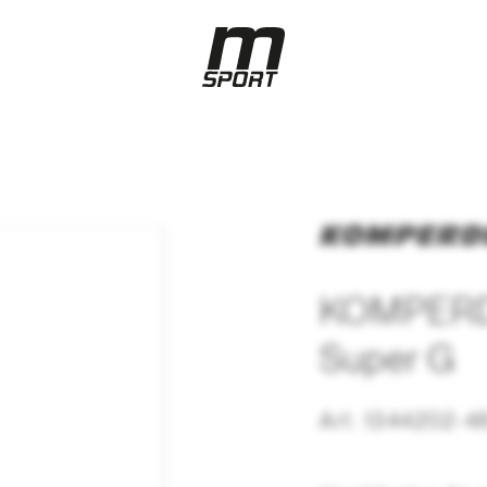
KOMPERD
Super G
Art. 1344202-4