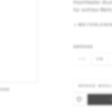
Hochfester Alu
für echtes Wel
WEITERLESE
GRÖSSE
110
115
ÖCKE