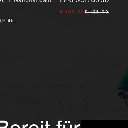
LL Nationalteam
LEKI WCR GS 3D
€ 109,90
€ 125,00
69,95
Bereit für