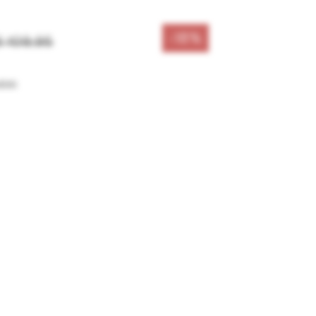
-18%
€ 109,95
sten