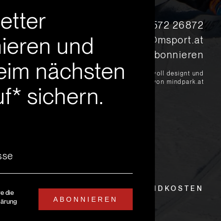
etter
s
+43 5572 26872
ieren und
msport@msport.at
Newsletter abonnieren
eim nächsten
?
liebevoll designt und
programmiert von mindpark.at
f* sichern.
EITEN
LIEFER- UND VERSANDKOSTEN
re die
ABONNIEREN
lärung