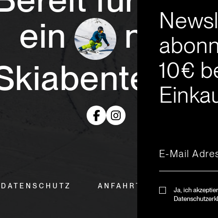
Newsl
ein
neue
abonn
10€ b
Skiabenteuer
Einkau
DATENSCHUTZ
ANFAHRT & ÖFFNUNGSZ
Ja, ich akzeptie
Datenschutzerk