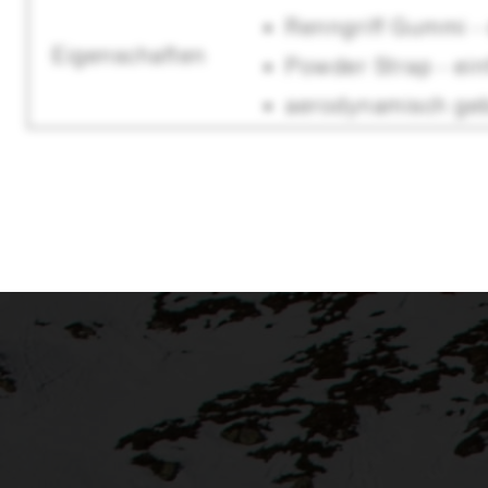
Renngriff Gummi - 
Eigenschaften
Powder Strap - ein
aerodynamisch ge