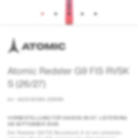
Atomic Redster G9 FIS RVSK
S (26/27)
Art. AA0030584-299190
VORBESTELLUNG FÜR SAISON 26/27. LIEFERUNG
AB SEPTEMBER 2026.
Der Redster G9 FIS Revoshock S ist ein schneller,