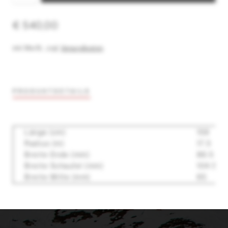
€ 540,00
inkl. MwSt.
,
zzgl.
Versandkosten
PRODUKTDETAILS
Länge (cm)
159
Radius (m)
17.3
Breite Ende (mm)
86.5
Breite Schaufel (mm)
104.5
Breite Mitte (mm)
65