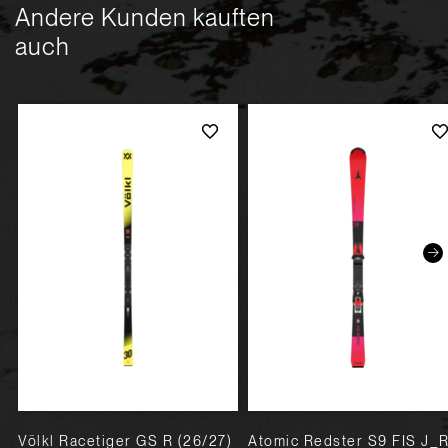
Andere Kunden kauften
auch
Völkl Racetiger GS R (26/27)
Atomic Redster S9 FIS J_