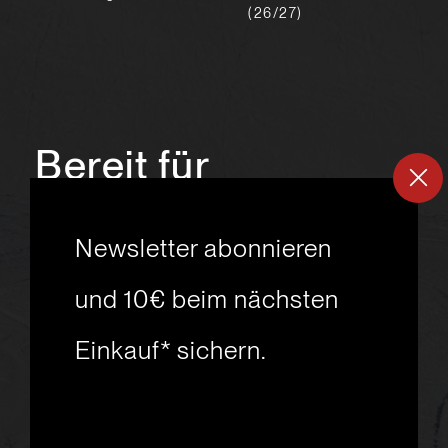
(26/27)
Bereit für
ein
neues
Newsletter abonnieren
Skiabenteuer?
und 10€ beim nächsten
Einkauf* sichern.
msport GmbH
Ski.Racing.Equipment
Hanggasse 10
A 6850 Dornbirn