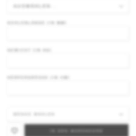
SOHLENLÄNGE (IN MM)
GEWICHT (IN KG)
KÖRPERGRÖSSE (IN CM)
IN DEN WARENKORB