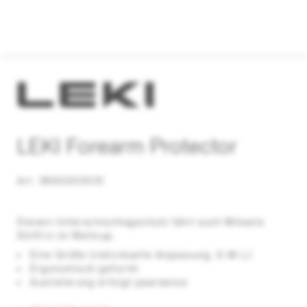
LEKI Forearm Protector
Art. 3650200031
Diesen Unterarmschlagschutz fährt auch Mikaela
Shiffrin im Weltcup.
Eine Größe (individuelle Anpassung, S-M-L)
Ergonomisch geformt
Auslieferung erfolgt paarweise