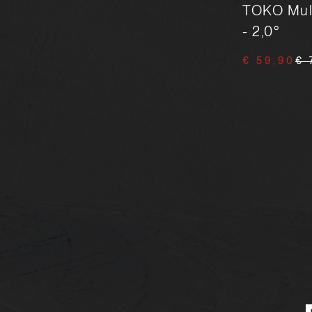
Side Angle World Cup 89°
TOKO Mult
- 2,0°
€ 34,90
€ 45,00
€ 59,90
€ 