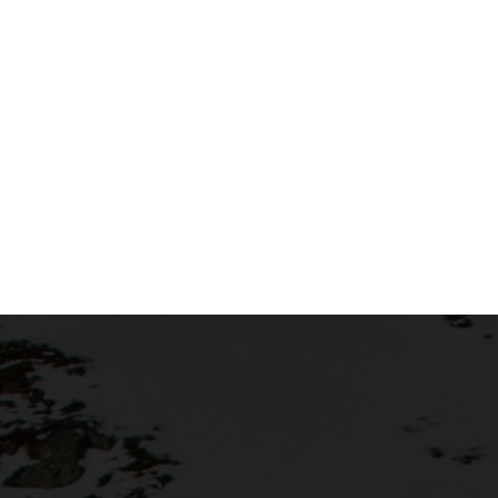
Eine eingela
ein ruckfre
Pro
Eine geschlo
Hände beim 