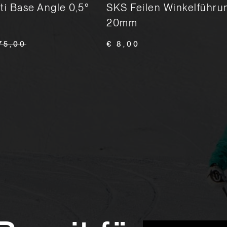
i Base Angle 0,5°
SKS Feilen Winkelführun
20mm
75,00
€ 8,00