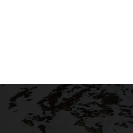
ssene Präzisions-Edelstahlplatte sorgt für
ies und belagschonendes Gleiten des FG100
ssene Brücke über der Feile schützt deine
Arbeiten