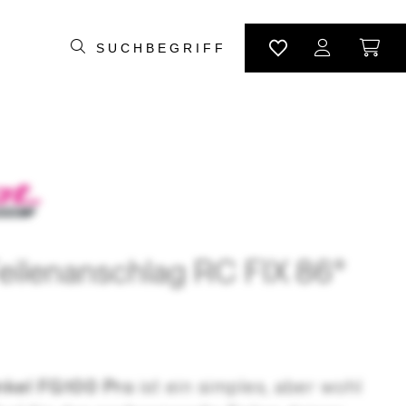
Feilenanschlag RC FIX 86°
nkel FG100 Pro
ist ein simples, aber wohl