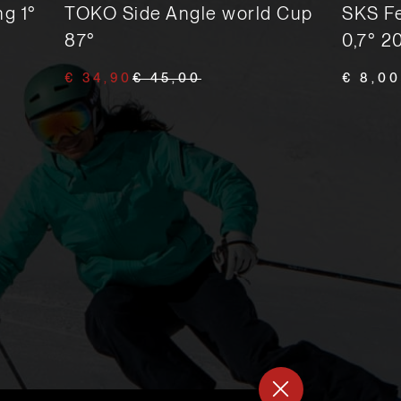
g 1°
TOKO Side Angle world Cup
SKS Fe
87°
0,7° 
€ 34,90
€ 45,00
€ 8,00