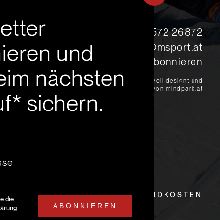
etter
s
+43 5572 26872
ieren und
msport@msport.at
Newsletter abonnieren
eim nächsten
?
liebevoll designt und
programmiert von mindpark.at
f* sichern.
EITEN
LIEFER- UND VERSANDKOSTEN
re die
ABONNIEREN
lärung