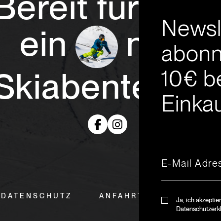
Bereit für
Newsl
ein
neue
abonn
10€ b
Skiabenteuer
Einkau
DATENSCHUTZ
ANFAHRT & ÖFFNUNGSZ
Ja, ich akzeptie
Datenschutzerk