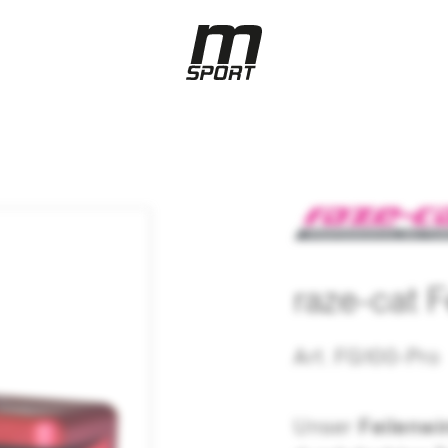
raze-cat 
Art. FG100-Pro
Unser
Feilenwi