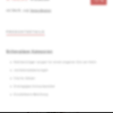
-17%
inkl. MwSt.
,
zzgl.
Versandkosten
PRODUKTDETAILS
Brillengläser Kategorien
Rahmenträger sorgen für einen engeren Sitz am Helm
Jochbeinabdeckungen
Clarity-Gläser
Dreilagiges Schaumpolster
Einstellbare Belüftung