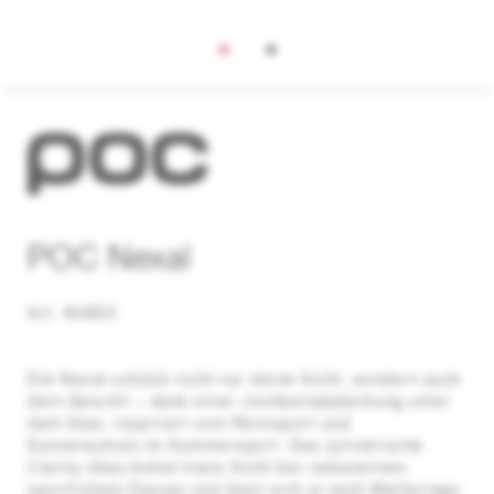
POC Nexal
Art. 40850
Die Nexal schützt nicht nur deine Sicht, sondern auch
dein Gesicht – dank einer Jochbeinabdeckung unter
dem Glas, inspiriert vom Rennsport und
Sonnenschutz im Sommersport. Das zylindrische
Clarity-Glas bietet klare Sicht bei reduziertem,
sportlichem Design und lässt sich je nach Wetterlage