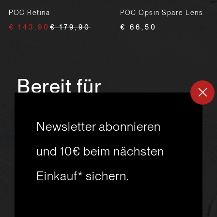
POC Retina
POC Opsin Spare Lens
€ 143,90
€ 179,90
€ 66,50
Bereit für
ein
neues
Newsletter abonnieren
Skiabenteuer?
und 10€ beim nächsten
Einkauf* sichern.
msport GmbH
Ski.Racing.Equipment
Hanggasse 10