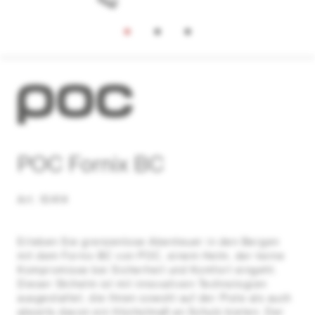
POC Fornix BC
Art. 10414
Erleben Sie grenzenlose Abenteuer in den Bergen
mit dem Fornix BC von POC, einem Helm, der keine
Kompromisse bei Sicherheit und Komfort eingeht.
Dieser Skihelm ist mit innovativen Technologien
ausgestattet, die Ihnen sowohl auf der Piste als auch
abseits davon ein Höchstmaß an Schutz bieten. Der