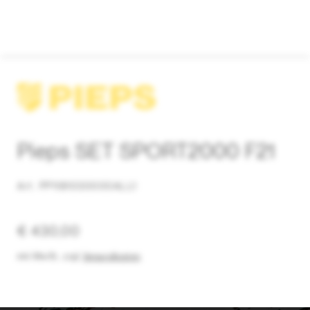
Pieps SET SPORT2000 F21
Art. PP1181030000ALL1
€ 430,00
inkl. MwSt.
,
zzgl.
Versandkosten