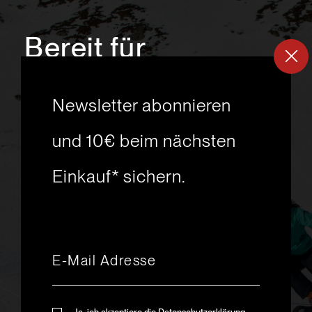
Bereit für
ein
neues
Newsletter abonnieren
Skiabenteuer?
und 10€ beim nächsten
Einkauf* sichern.
msport GmbH
Ski.Racing.Equipment
Hanggasse 10
A 6850 Dornbirn
+43 5572 26872
msport@msport.at
Newsletter abonnieren
liebevoll designt und