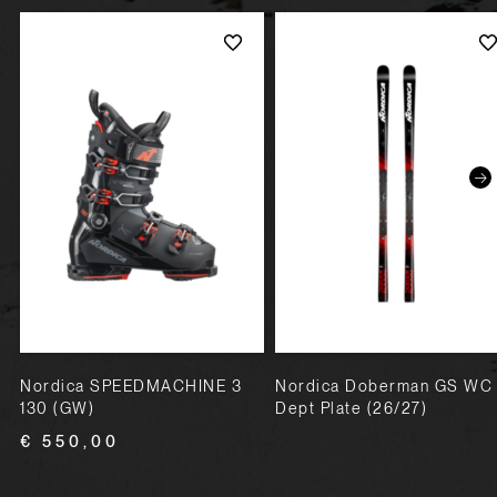
Nordica SPEEDMACHINE 3
Nordica Doberman GS WC
130 (GW)
Dept Plate (26/27)
€ 550,00