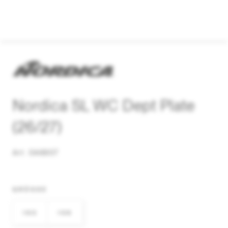
Nordica SL WC Dept Plate
(26/27)
Art. 0A6607
GRÖSSE
165
156