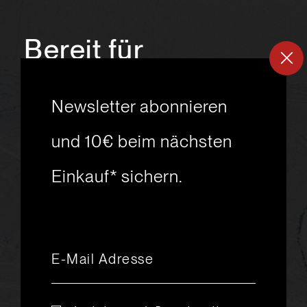
Bereit für
ein
neues
Newsletter abonnieren
Skiabenteuer?
und 10€ beim nächsten
Einkauf* sichern.
msport GmbH
Ski.Racing.Equipment
Hanggasse 10
A 6850 Dornbirn
+43 5572 26872
msport@msport.at
Newsletter abonnieren
liebevoll designt und