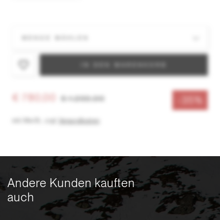
IN DEN WARENKORB
€ 780,00
€ 1.200,00
-35%
inkl. MwSt.
,
zzgl.
Versandkosten
Andere Kunden kauften
auch