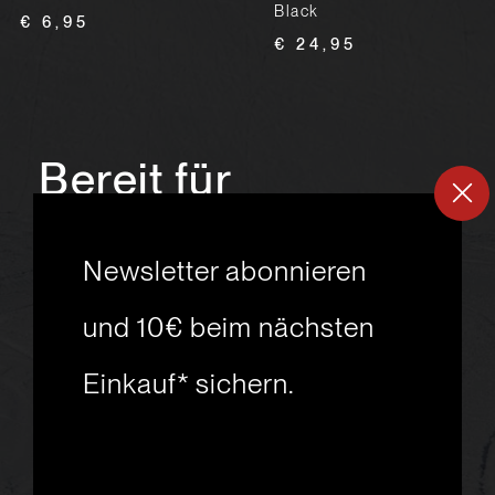
Black
€ 6,95
€ 24,95
Bereit für
ein
neues
Newsletter abonnieren
Skiabenteuer?
und 10€ beim nächsten
Einkauf* sichern.
msport GmbH
Ski.Racing.Equipment
Hanggasse 10
A 6850 Dornbirn