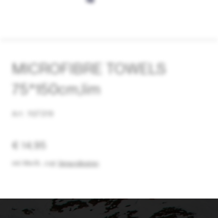
MICROFIBRE TOWELS
75*150cm,lim
Art. 1127219
€ 14,95
inkl. MwSt.
,
zzgl.
Versandkosten