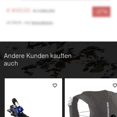
€ 800,00
€ 1.100,00
-27%
inkl. MwSt.
,
zzgl.
Versandkosten
Andere Kunden kauften
auch