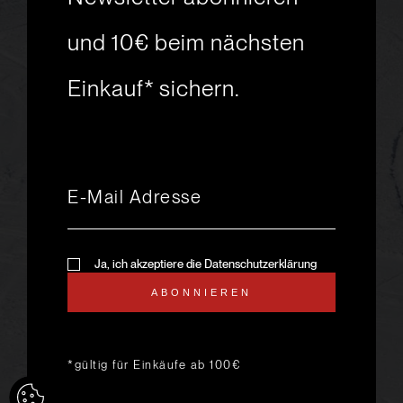
Skiabenteuer?
und 10€ beim nächsten
Einkauf* sichern.
msport GmbH
Ski.Racing.Equipment
Hanggasse 10
A 6850 Dornbirn
+43 5572 26872
msport@msport.at
Newsletter abonnieren
liebevoll designt und
Ja, ich akzeptiere die Datenschutzerklärung
programmiert von mindpark.at
ABONNIEREN
AGB
KONTAKT
IMPRESSUM
DATENSCHUTZ
ANFAHRT & ÖFFNUNGSZEITEN
*gültig für Einkäufe ab 100€
LIEFER- UND VERSANDKOSTEN