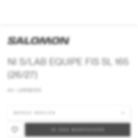
NI S/LAB EQUIPE FIS SL 165
(26/27)
Art. L49192100
IN DEN WARENKORB