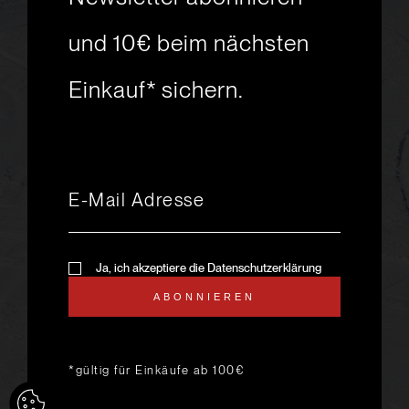
Skiabenteuer?
und 10€ beim nächsten
Einkauf* sichern.
msport GmbH
Ski.Racing.Equipment
Hanggasse 10
A 6850 Dornbirn
+43 5572 26872
msport@msport.at
Newsletter abonnieren
liebevoll designt und
Ja, ich akzeptiere die Datenschutzerklärung
programmiert von mindpark.at
ABONNIEREN
AGB
KONTAKT
IMPRESSUM
DATENSCHUTZ
ANFAHRT & ÖFFNUNGSZEITEN
*gültig für Einkäufe ab 100€
LIEFER- UND VERSANDKOSTEN