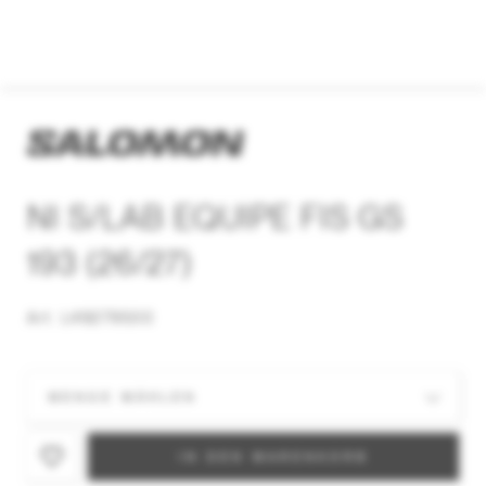
NI S/LAB EQUIPE FIS GS
193 (26/27)
Art. L49279500
IN DEN WARENKORB