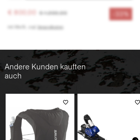
€ 800,00
€ 1.200,00
-33%
inkl. MwSt.
,
zzgl.
Versandkosten
Andere Kunden kauften
auch