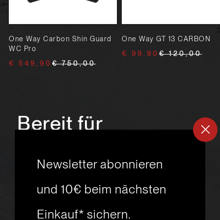
O
One Way Carbon Shin Guard
One Way GT 13 CARBON
WC Pro
€ 99,90
€ 120,00
€ 549,90
€ 750,00
Bereit für
ein
neues
Newsletter abonnieren
Skiabenteuer?
und 10€ beim nächsten
Einkauf* sichern.