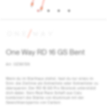
One Way RD 16 GS Bent
Art. OZ30725
Wenn du im Starthaus stehst, hast du nur eines im
Sinn: die Ziellinie als Schnellste oder Schnellster zu
überqueren. Der RD 16 GS Pro Skistock unterstützt
dich dabei. Sein Real Race Schaft aus Calu
kombiniert die Stärke von Aluminium mit der
Gewichtsersparnis von Carbon.