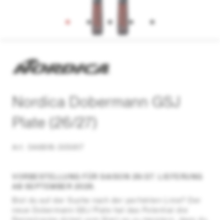
Nordica Dobermann GSJ
Plate (26/27)
Art. 0A6616-305617
VORBESTELLUNG FÜR SAISON 26/27. LIEFERUNG
AB SEPTEMBER 2026.
Bist du auf der Suche nach der perfekten Linie? Der
neue Dobermann GSJ Plate hat das Potential die