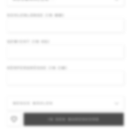
BINDUNGSMONTAGE INKLUSIVE.
SOHLENLÄNGE (IN MM)
GEWICHT (IN KG)
KÖRPERGRÖSSE (IN CM)
IN DEN WARENKORB