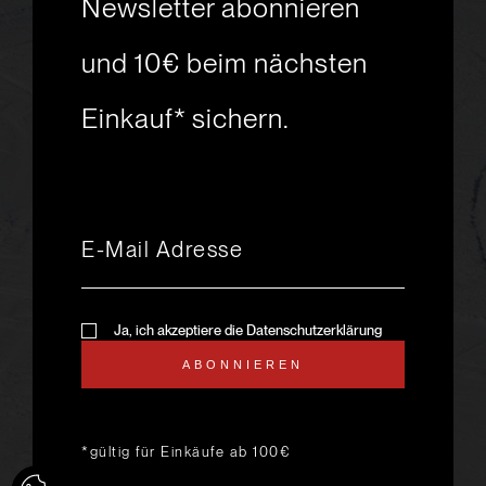
Newsletter abonnieren
Skiabenteuer?
und 10€ beim nächsten
Einkauf* sichern.
msport GmbH
Ski.Racing.Equipment
Hanggasse 10
A 6850 Dornbirn
+43 5572 26872
msport@msport.at
Newsletter abonnieren
liebevoll designt und
Ja, ich akzeptiere die Datenschutzerklärung
programmiert von mindpark.at
ABONNIEREN
AGB
KONTAKT
IMPRESSUM
DATENSCHUTZ
ANFAHRT & ÖFFNUNGSZEITEN
*gültig für Einkäufe ab 100€
LIEFER- UND VERSANDKOSTEN