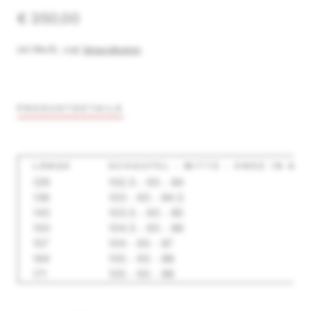
€ 350,00
inkl. MwSt.
,
zzgl.
Versandkosten
PRODUKTDETAILS
LÄNGE
SCHAUFEL - MITTE - ENDE IN MM
129
102,5 - 65 - 84
136
103 - 65 - 84,5
143
103,5 - 65 - 85
150
104,5 - 65 - 86
157
104 - 65 - 87
164
105 - 65 - 88
171
105 - 65 - 88