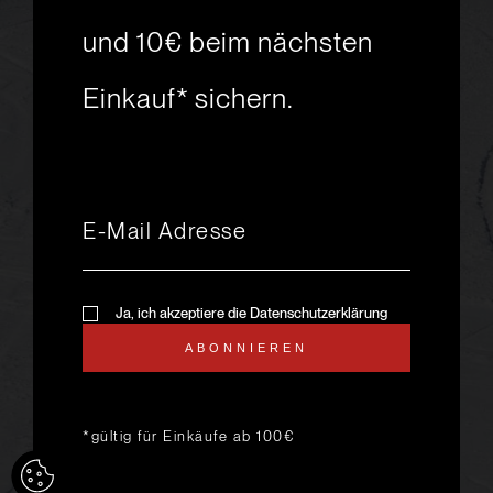
Skiabenteuer?
und 10€ beim nächsten
Einkauf* sichern.
msport GmbH
Ski.Racing.Equipment
Hanggasse 10
A 6850 Dornbirn
+43 5572 26872
msport@msport.at
Newsletter abonnieren
liebevoll designt und
Ja, ich akzeptiere die Datenschutzerklärung
programmiert von mindpark.at
ABONNIEREN
AGB
KONTAKT
IMPRESSUM
DATENSCHUTZ
ANFAHRT & ÖFFNUNGSZEITEN
*gültig für Einkäufe ab 100€
LIEFER- UND VERSANDKOSTEN