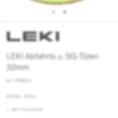
LEKI Abfahrts u. SG-Tüten
32mm
Art. 8798201
DH/SG - 32mm
WEITERLESEN