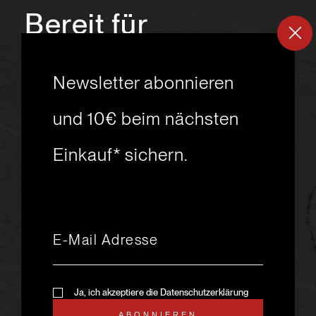
Bereit für
ein
neues
Newsletter abonnieren
Skiabenteuer?
und 10€ beim nächsten
Einkauf* sichern.
msport GmbH
Ski.Racing.Equipment
Hanggasse 10
A 6850 Dornbirn
+43 5572 26872
msport@msport.at
Newsletter abonnieren
liebevoll designt und
Ja, ich akzeptiere die Datenschutzerklärung
programmiert von mindpark.at
ABONNIEREN