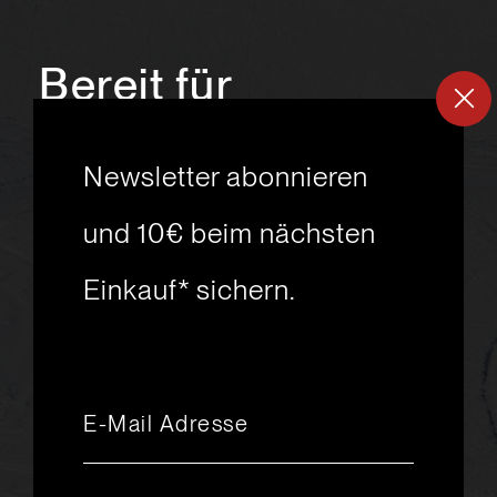
Bereit für
ein
neues
Newsletter abonnieren
Skiabenteuer?
und 10€ beim nächsten
Einkauf* sichern.
msport GmbH
Ski.Racing.Equipment
Hanggasse 10
A 6850 Dornbirn
+43 5572 26872
msport@msport.at
Newsletter abonnieren
liebevoll designt und