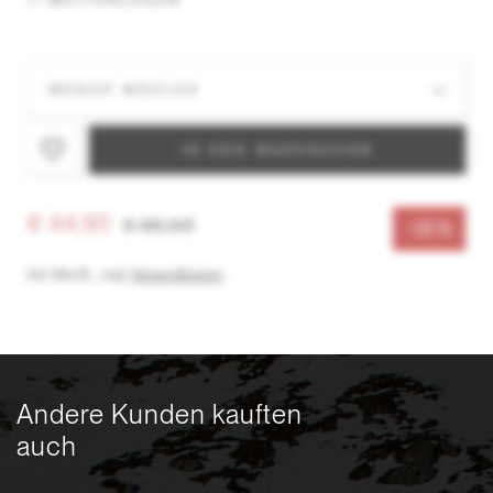
WEITERLESEN
IN DEN WARENKORB
€ 44,90
€ 55,00
-18%
inkl. MwSt.
,
zzgl.
Versandkosten
Andere Kunden kauften
auch