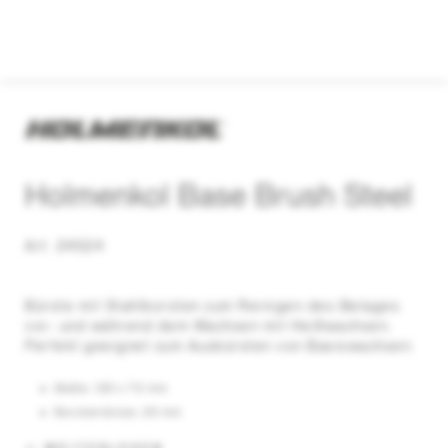
Holmenkol Base Brush Steel
Art. 24524
Bürste mit Stahlborsten zum Reinigen des Belages
vor- und während dem Wachsen mit Heißwachsen.
Perfekt geeignet zum Ausbürsten von Basiswachsen.
Maße: 125 x 70 mm
Borstenlänge: 25 mm