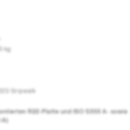
m
0 kg
223 Gripwalk
montierten R22-Platte und ISO 5355 A- sowie
 A).