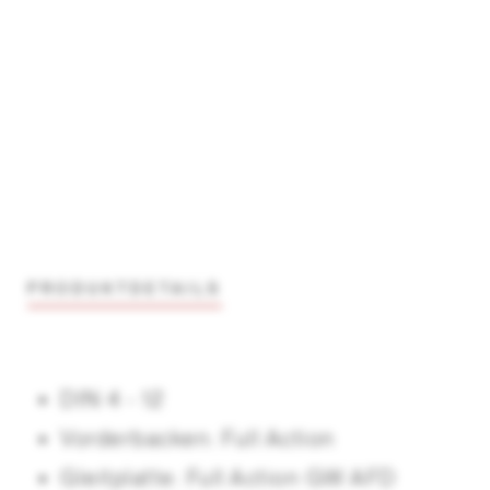
PRODUKTDETAILS
DIN 4 - 12
Vorderbacken: Full Action
Gleitplatte: Full Action GW AFD