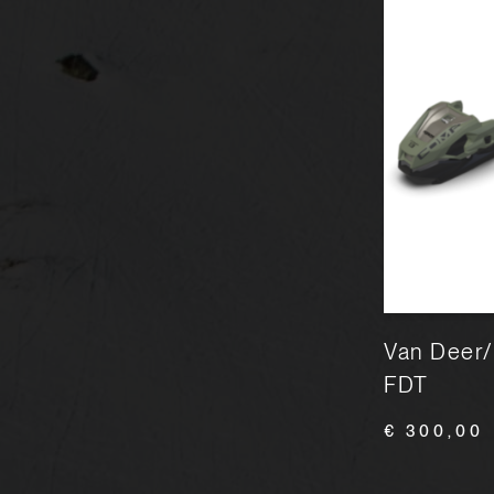
Look Pivot 2.0 GW 15
Van Deer
FDT
€ 370,00
€ 390,00
€ 300,00