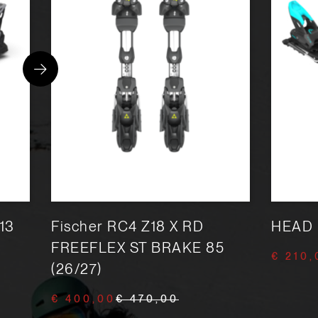
13
Fischer RC4 Z18 X RD
HEAD 
FREEFLEX ST BRAKE 85
€ 210,
(26/27)
€ 400,00
€ 470,00