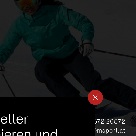
etter
s
+43 5572 26872
ieren und
msport@msport.at