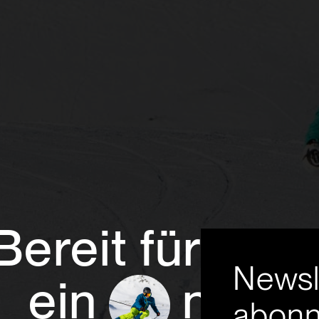
Bereit für
Newsl
ein
neue
abonn