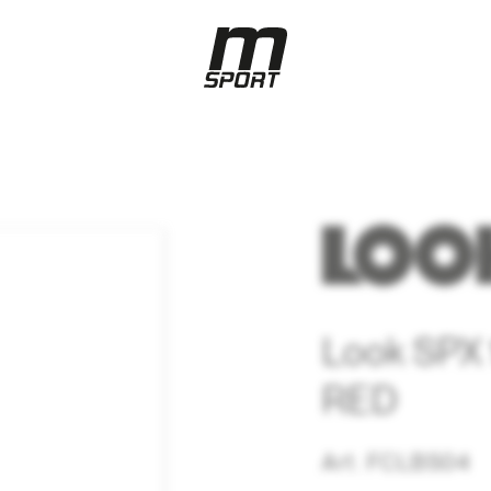
Look SP
RED
Art. FCLBS04