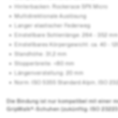
Hinterbacken: Rockerace SPX Micro
Multidirektionale Auslösung
Langer elastischer Federweg
Einstellbare Sohlenlänge: 264 - 352 m
Einstellbares Körpergewicht: ca. 40 - 12
Standhöhe: 31,2 mm
Stopperbreite: <80 mm
Längenverstellung: 20 mm
Norm: ISO 5355 Standard Alpin, ISO 23
Die Bindung ist nur kompatibel mit einer 
GripWalk®-Schuhen (zukünftig: ISO 23223