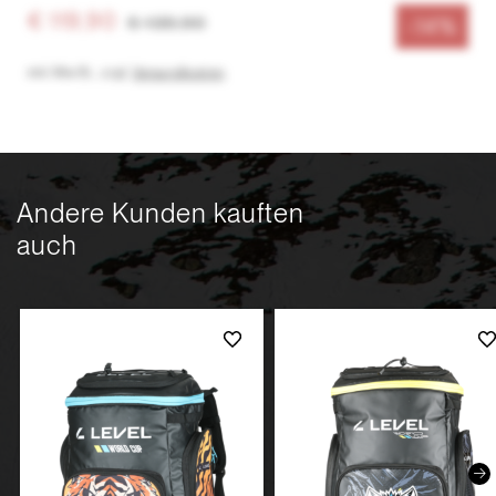
€ 119,90
€ 139,90
-14%
inkl. MwSt.
,
zzgl.
Versandkosten
Andere Kunden kauften
auch