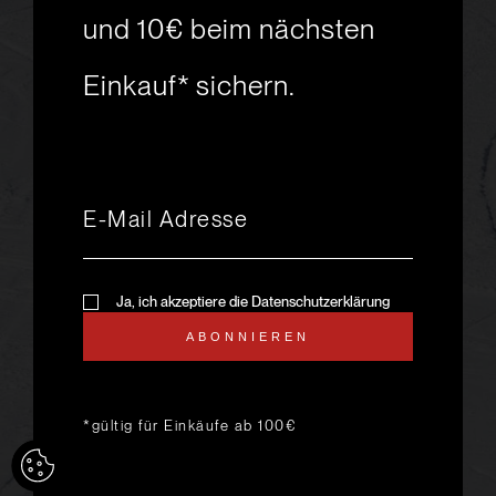
Skiabenteuer?
und 10€ beim nächsten
Einkauf* sichern.
msport GmbH
Ski.Racing.Equipment
Hanggasse 10
A 6850 Dornbirn
+43 5572 26872
msport@msport.at
Newsletter abonnieren
liebevoll designt und
Ja, ich akzeptiere die Datenschutzerklärung
programmiert von mindpark.at
ABONNIEREN
AGB
KONTAKT
IMPRESSUM
DATENSCHUTZ
ANFAHRT & ÖFFNUNGSZEITEN
*gültig für Einkäufe ab 100€
LIEFER- UND VERSANDKOSTEN