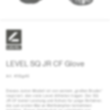
LEVEL SQ JR CF Glove
Art. 4113jg43
Dieses Junior-Modell ist von seinem „großen Bruder“
inspiriert, den viele Level-Athleten tragen. Der SQ
JR CF bietet Leistung und Schutz für junge Skifahrer,
die zum ersten Mal an Wettkämpfen teilnehmen