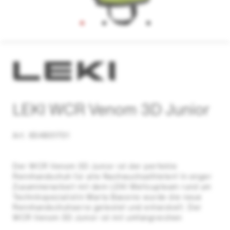
LEKI WCR Venom 3D Junior
Art. 654801701
Der WCR Venom 3D Junior ist der perfekte
Rennhandschuh für alle Nachwuchsathleten! In enger
Zusammenarbeit mit dem LEKI Weltcupteam rund um
Technikspezialistin Marta Bassino wurde die neue
Rennhandschuhserie getestet und entwickelt. Der
WCR Venom 3D Junior ist mit umfangreichen
Polsterungen versehen, die speziell auf die