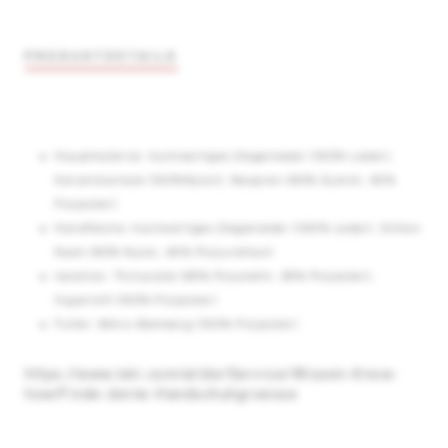
PRODUKTDETAILS
Hauptmaterial: hochwertiges Ziegenleder (100% Leder),
Keramikschale (100%Nylon), Neopren (60% Gummi, 40%
Polyester)
Handfläche: hochwertiges Ziegenleder (100% Leder), Silikon
Nash (60% Nylon, 40% Polyurethan)
Isolation: Thinsulate (65% Polyolefin, 35% Polyester),
Hyperloft (100% Polyester)
Futter: Mikro-Bemberg (100% Polyester)
https://www.leki.com/at/de/Service/Wissen-Know-
how/Finde-deine-Handschuhgroesse