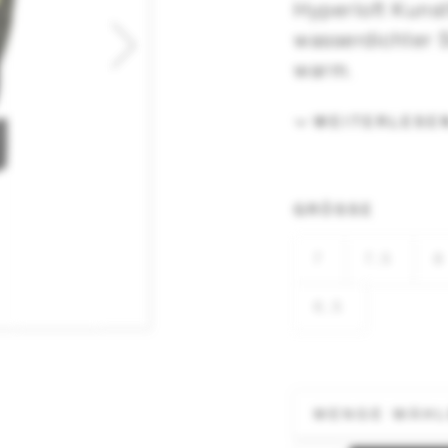
Hyperloft Kunst
wasserdichter
warm.
WEITERLESE
GRÖSSE
7
7,5
8
6,5