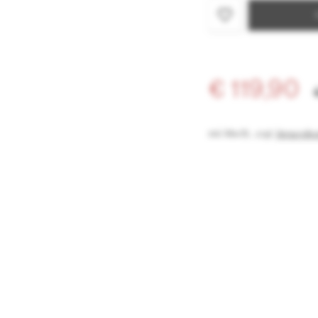
€ 119,90
inkl. MwSt.
,
zzgl.
Versandko