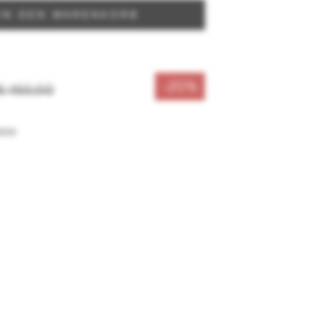
IN DEN WARENKORB
-20%
€ 150,00
sten