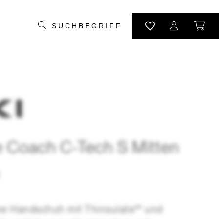
 Coach C-Tech S Mitten
che Handschuh mit Thinsulate™ und