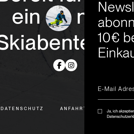
Newsl
ein
neue
abonn
10€ b
Skiabenteuer
Einkau
DATENSCHUTZ
ANFAHRT & ÖFFNUNGSZ
Ja, ich akzeptie
Datenschutzerk