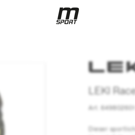
LEKI Race
Art. 649802601
Dieser sportli