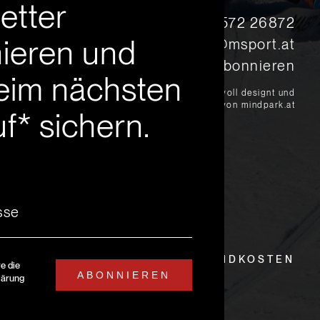
etter
s
+43 5572 26872
ieren und
msport@msport.at
Newsletter abonnieren
eim nächsten
?
liebevoll designt und
programmiert von mindpark.at
f* sichern.
EITEN
LIEFER- UND VERSANDKOSTEN
re die
ABONNIEREN
lärung