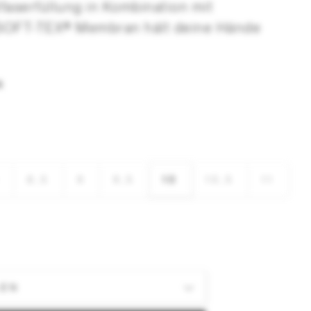
faserfüllung in Kombination mit
 SOFT-TEX® Membran hält deine Hände
N
8,5
9
9,5
10
10,5
11