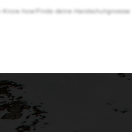
sen-Know-how/Finde-deine-Handschuhgroesse