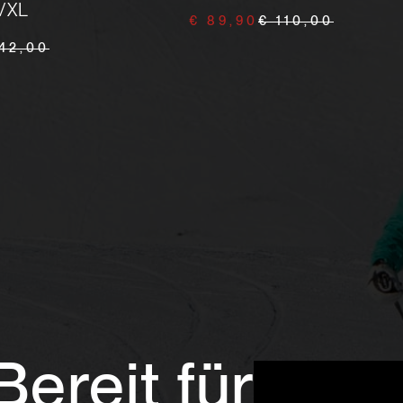
/XL
€ 89,90
€ 110,00
42,00
Bereit für