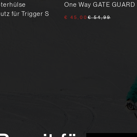
terhülse
One Way GATE GUARD
tz für Trigger S
€ 45,00
€ 54,99