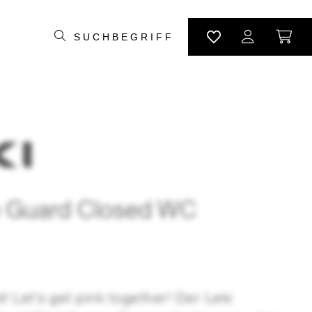
e Guard Closed WC
! Let's get pink together! Der Leki