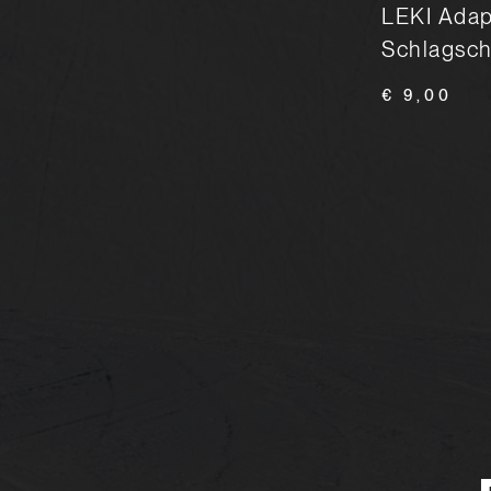
KOMPERDELL
LEKI Adap
Schlagschutz Profi
Schlagschu
€ 34,90
€ 39,90
€ 9,00