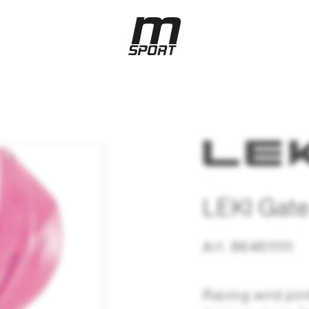
LEKI Gat
Art. 864611111
Racing wird pink