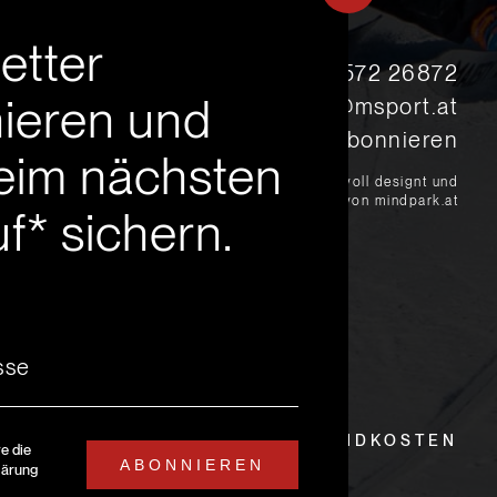
etter
s
+43 5572 26872
ieren und
msport@msport.at
Newsletter abonnieren
eim nächsten
?
liebevoll designt und
programmiert von mindpark.at
f* sichern.
EITEN
LIEFER- UND VERSANDKOSTEN
re die
ABONNIEREN
lärung