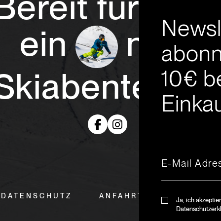
Bereit für
Newsl
ein
neue
abonn
10€ b
Skiabenteuer
Einkau
DATENSCHUTZ
ANFAHRT & ÖFFNUNGSZ
Ja, ich akzeptie
Datenschutzerk