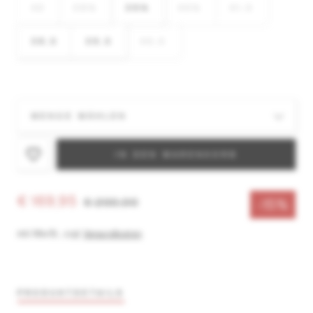
42
38½
39½
40½
41,5
38,5
39,5
40,5
IN DEN WARENKORB
€ 169,95
€ 200,00
-15%
inkl. MwSt.
,
zzgl.
Versandkosten
PRODUKTDETAILS