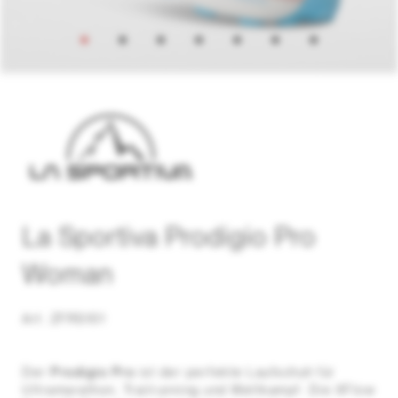
La Sportiva Prodigio Pro
Woman
Art. ZFRS101
Der
Prodigio Pro
ist der perfekte Laufschuh für
Ultramarathon, Trailrunning und Wettkampf. Die XFlow