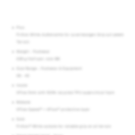
Plus
FriXion White-Außensohle für zuverlässigen Grip auf jedem
Terrain
Weight - Footwear
226 g (half pair, size 38)
Size Range - Footwear & Equipment
36 - 43
Insole
XFlow 5mm with 100% recycled TPU supercitical foam
Midsole
XFlow Speed™ + XFlow™ protective layer
Sole
FriXion® White outsole for reliable grip on all terrain