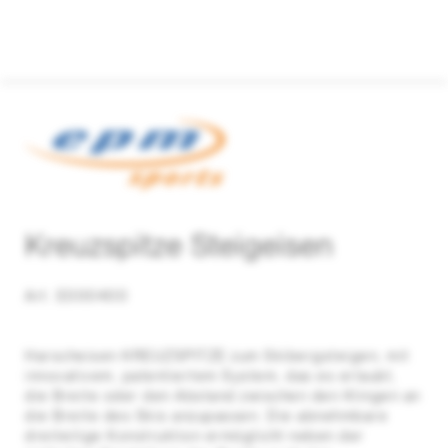
Kreuzspitze Steigeisen
Art. E000400
Harscheisen KREUZSPITZE zum Skibergsteigen, mit
innovativem, patentiertem System, das es erlaubt,
die Breite oder den Abstand zwischen den Klingen an
die Breite des Skis anzupassen. Die abnehmbare
dreiteilige Konstruktion ermöglicht neben der