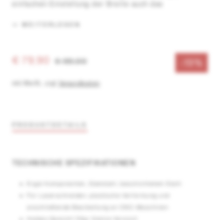
einfachen Einstellung der Breite auch das
Auswechseln der Klingen, wenn diese abgenutzt oder
beschädigt sind.
WEITERLESEN
€ 79,90
€ 99,00
-19%
inkl. MwSt.
,
zzgl.
Versandkosten
PRODUKTDETAILS
TECHNISCHE SPEZIFIKATIONEN
Ergal Komponenten, Edelstahl, beschichtetem Stahl
Für Laserschneiden, plastische Verformung und
anschließende Bearbeitung an CNC-Maschinen
Halbes Gewicht 112gr (kleine Version)