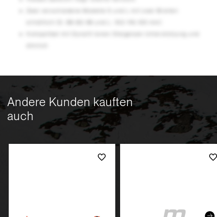
Zwei verschiedene Modelle S und L mit zwei Breiten
erhältlich (S: 68-82-96 und L: 102-116-130 mm)
Kompatibel mit Dynafit Ionen Steigeisen Unterstützung und
ähnlich
Andere Kunden kauften
auch