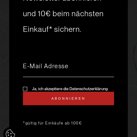
Skiabenteuer?
und 10€ beim nächsten
Einkauf* sichern.
msport GmbH
Ski.Racing.Equipment
Hanggasse 10
A 6850 Dornbirn
+43 5572 26872
msport@msport.at
Newsletter abonnieren
liebevoll designt und
Ja, ich akzeptiere die Datenschutzerklärung
programmiert von mindpark.at
ABONNIEREN
AGB
KONTAKT
IMPRESSUM
DATENSCHUTZ
ANFAHRT & ÖFFNUNGSZEITEN
*gültig für Einkäufe ab 100€
LIEFER- UND VERSANDKOSTEN