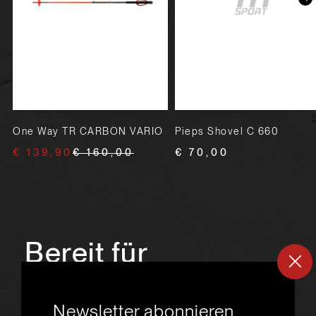
One Way TR CARBON VARIO
Pieps Shovel C 660
€ 139,90
€ 160,00
€ 70,00
Bereit für
ein
neues
Newsletter abonnieren