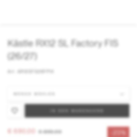
Kästle RX12 SL Factory FIS
(26/27)
Art. AR12SFS26FP14
IN DEN WARENKORB
€ 690,00
€ 899,00
-23%