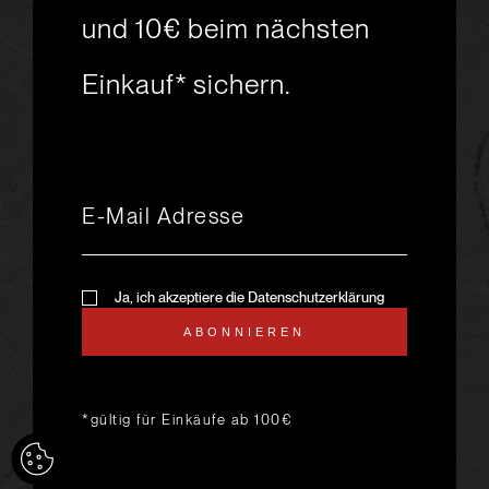
Skiabenteuer?
und 10€ beim nächsten
Einkauf* sichern.
msport GmbH
Ski.Racing.Equipment
Hanggasse 10
A 6850 Dornbirn
+43 5572 26872
msport@msport.at
Newsletter abonnieren
liebevoll designt und
Ja, ich akzeptiere die Datenschutzerklärung
programmiert von mindpark.at
ABONNIEREN
AGB
KONTAKT
IMPRESSUM
DATENSCHUTZ
ANFAHRT & ÖFFNUNGSZEITEN
*gültig für Einkäufe ab 100€
LIEFER- UND VERSANDKOSTEN