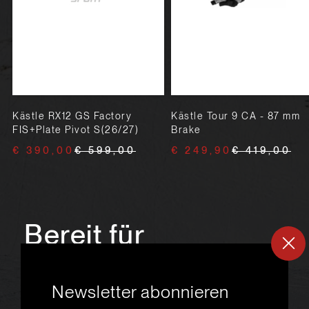
Kästle RX12 GS Factory
Kästle Tour 9 CA - 87 mm
FIS+Plate Pivot S(26/27)
Brake
€ 390,00
€ 599,00
€ 249,90
€ 419,00
Bereit für
ein
neues
Newsletter abonnieren