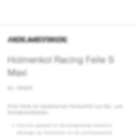
Holmenkol Racing Feile S
Maxi
Art. 20529
Profi-Feile für detaillierten Feinschliff von Ski- und
Snowboardkanten.
Alternativ geeignet für das belagsseitige händische
Abhängen der Stahlkanten von Ski und Snowboards