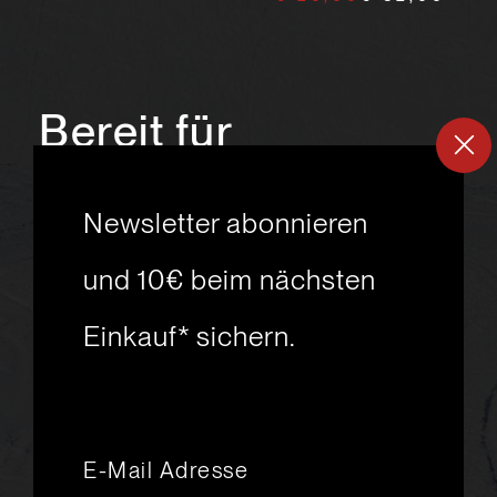
Bereit für
ein
neues
Newsletter abonnieren
Skiabenteuer?
und 10€ beim nächsten
Einkauf* sichern.
msport GmbH
Ski.Racing.Equipment
Hanggasse 10
A 6850 Dornbirn
+43 5572 26872
msport@msport.at