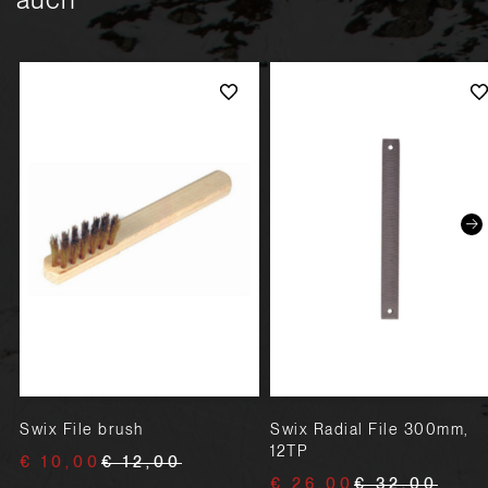
Swix File brush
Swix Radial File 300mm,
12TP
€ 10,00
€ 12,00
€ 26,00
€ 32,00