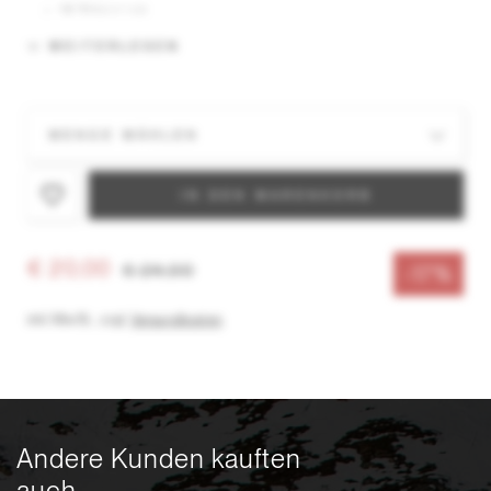
18 Zähne/ cm
WEITERLESEN
IN DEN WARENKORB
€ 20,00
€ 24,00
-17%
inkl. MwSt.
,
zzgl.
Versandkosten
Andere Kunden kauften
auch