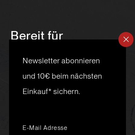
Bereit für
ein
neues
Newsletter abonnieren
Skiabenteuer?
und 10€ beim nächsten
Einkauf* sichern.
msport GmbH
Ski.Racing.Equipment
Hanggasse 10
A 6850 Dornbirn
+43 5572 26872
msport@msport.at