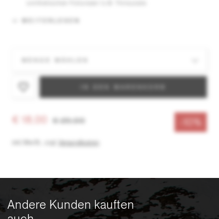
synthetischen Füllungen (z.B. Thinsulate,
Thermolite,Primaloft) und elastischen Geweben (z.B.
WEITERLESEN
Softshell, Fleece)
Erhält die Atmungsaktivität
Stark wasser- und schmutzabweisender Lotus-Effekt
Einfache Anwendung: Aufsprühen, trocknen lassen, fertig
Besonders empfohlen zur Schuhpflege
Inhalt: 250 ml
IN DEN WARENKORB
€ 18,00
€ 20,00
-10%
inkl. MwSt.
,
zzgl.
Versandkosten
Andere Kunden kauften
auch