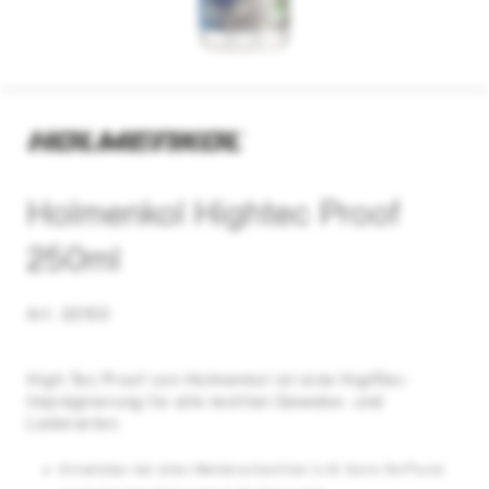
Holmenkol Hightec Proof
250ml
Art. 22150
High Tec Proof von Holmenkol ist eine HighTec-
Imprägnierung für alle textilen Gewebe- und
Lederarten.
Einsetzbar bei allen Membrantextilien (z.B. Gore-Tex®)und