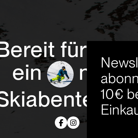
Bereit für
Newsl
ein
neue
abonn
10€ b
Skiabenteuer
Einkau