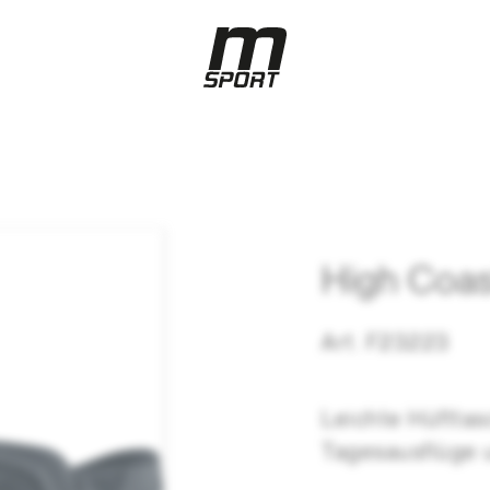
High Coas
Art. F23223
Leichte Hüfttas
Tagesausflüge 