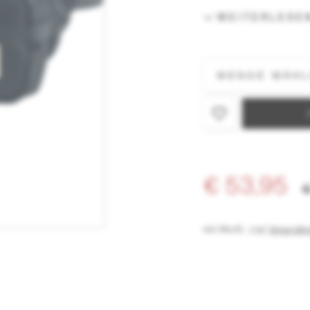
WEITERLESE
€ 53,95
€
inkl. MwSt.
,
zzgl.
Versandko