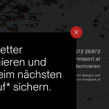
etter
s
+43 5572 26872
ieren und
msport@msport.at
Newsletter abonnieren
eim nächsten
?
liebevoll designt und
programmiert von mindpark.at
f* sichern.