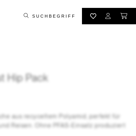
t Hip Pack
che aus recyceltem Polyamid, perfekt für
und Reisen. Ohne PFAS-Einsatz produziert