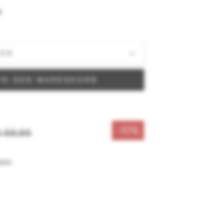
N
IN DEN WARENKORB
-10%
 59,95
sten