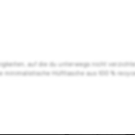
inigkeiten, auf die du unterwegs nicht verzicht
ne minimalistische Hüfttasche aus 100 % recyc