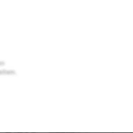
en
eltem,