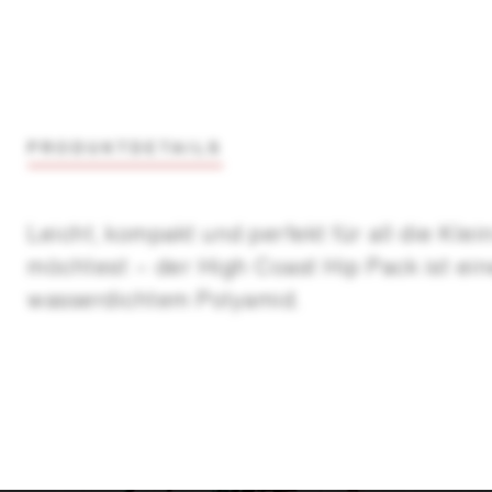
PRODUKTDETAILS
Leicht, kompakt und perfekt für all die Kle
möchtest – der High Coast Hip Pack ist ei
wasserdichtem Polyamid.