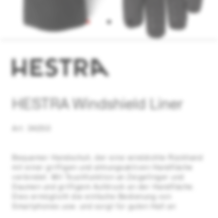
HESTRA Windshield Liner
Art. 34250
Bequemer Handschuh, der eine winddichte Rückhand
mit einer griffigen und atmungsaktiven Handfläche
verbindet. Mit Touchfunktion an Zeigefinger und
Daumen und griffigem Aufdruck an der Handfläche.
Dies ermöglicht die einfache Bedienung von
Smartphones usw. und sorgt für guten Halt an
Wanderstöcken, Angelrute und sonstiger Ausrüstung.