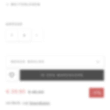
Ein Bündchen aus gebürstetem Polyester schließt
WEITERLESEN
weich am Handgelenk ab.
GRÖSSE
7
8
9
IN DEN WARENKORB
€ 39,90
€ 45,00
-11%
inkl. MwSt.
,
zzgl.
Versandkosten