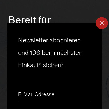
Bereit für
ein
neues
Newsletter abonnieren
Skiabenteuer?
und 10€ beim nächsten
Einkauf* sichern.
msport GmbH
Ski.Racing.Equipment
Hanggasse 10
A 6850 Dornbirn
+43 5572 26872
msport@msport.at
Newsletter abonnieren