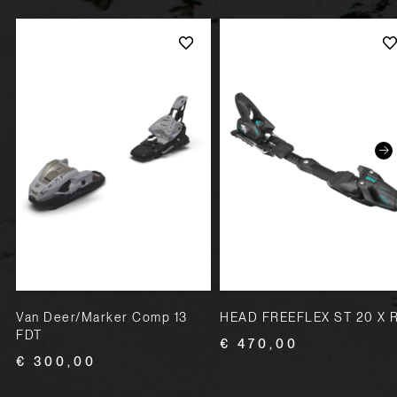
X
Van Deer/Marker Comp 13
HEAD FREEFLEX ST 20 X 
FDT
€ 470,00
€ 300,00