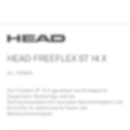
HEAD FREEFLEX ST 14 X
Art. 100903
Die Freeflex ST 14 X garantiert durch Adaptive
Suspension Technology und die
Rennlaufcharakteristik maximale Geschwindigkeit und
Kontrolle für ambitionierte Racer und
Nachwuchsrennläufer.
Standhöhe:16 mm