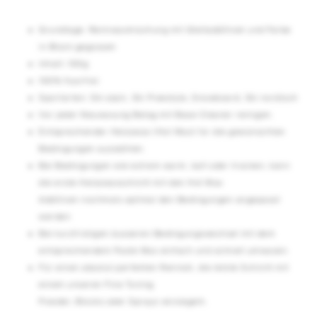
Grundlage: Rennwaxmischung mit Gleitadditiven und Farbe
in Block gegossen
Inhalt: 100g
100% fluorfrei
Sportarten: Ski alpin, Ski Freestyle, Snowboard, Ski nordisch
Vor jeder Neuwaxung Belag mit Base Cleaner reinigen.
Entsprechender Heisswax (Hot Wax) für die gewünschten
Bedingungen auswählen.
Bei Bedingungen wie extrem warm, kalt oder trocken, kann
die erste Heisswaxschicht mit den Hot Wax
Additiven nochmals optimal den Bedingungen angepasst
werden
Bei kurzfristigen äusseren Bedingungswechsel mit dem
entsprechendem Paste Wax einfach und schnell umwaxen.
Für einen absolut perfekten Rennski, die letzte Schicht mit
einem unseren Fine Tuning
Powder, Blocks oder Sprays versiegeln.