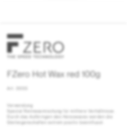
FZero Hot Wax red 100g
Art. 0003
Verwendung
Spezial Rennwaxmischung für mittlere Verhältnisse.
Durch das Aufbringen des Heisswaxes werden die
Gleiteigenschaften extrem positiv beeinflusst.