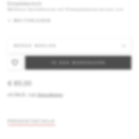
Einsatzbereich
Mittlere Verhältnisse mit Schneetemperaturen von
-2°C bis -12°C
WEITERLESEN
Anwendung
Heisswax mit Waxeisen bei 130 – 150°C aufbügeln
Für mindesten 2h bei Raumtemperatur rekristallisieren
lassen
Überschüssigen Wax mit Plexiglasklinge abziehen, danach
IN DEN WARENKORB
mit Stahl- oder Kupferbürsten ausbürsten und gut mit
Nylonbürste polieren
€ 85,00
inkl. MwSt.
,
zzgl.
Versandkosten
PRODUKTDETAILS