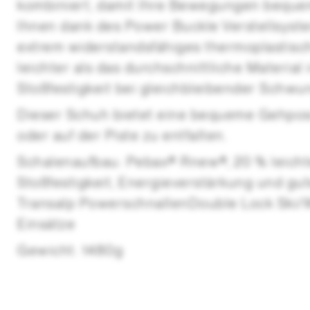
kombiniert, damit Ihre Bewegungen bequem 
Ihnen dank des Power Buckle Verstellsystem
extrem widerstandsfähiges thermoplastisch
leichter als das durchschnittliche Material
Stoßfestigkeit bei gleichbleibender Schwun
Dieser Schuh bietet eine bequeme Gehposit
oder auf der Piste zu entfalten.
Schalenaufbau: Pebax® Rnew®, 20 % leichte
Stoßfestigkeit, Energieverstärkung und gut
Transalp PowerschnallenDouble Lock Ski/W
Einsätze
Gewicht: 1480g