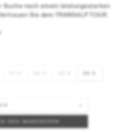
er Suche nach einem leistungsstarken
Vertrauen Sie dem TRANSALP TOUR.
N
27.5
28.5
29.5
30.5
IN DEN WARENKORB