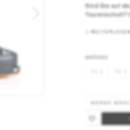
Sind Sie auf d
Tourenschuh? 
WEITERLESE
GRÖSSE
25.5
26.5