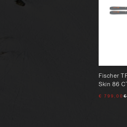
Fischer TRANSALP 86 CTI +
Fischer 
Skin 86 CTI (24/25)
Skin 86 C
€ 799,00
€