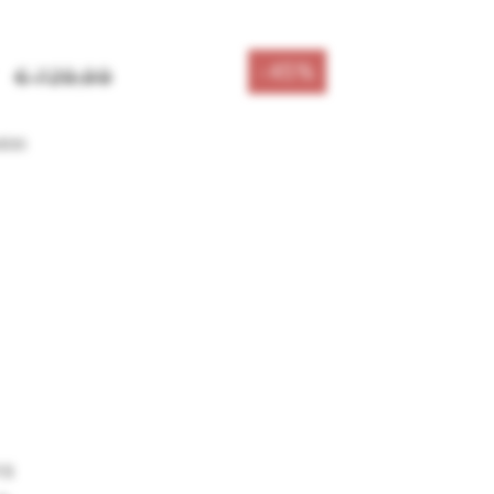
-45%
€ 729,99
sten
ms