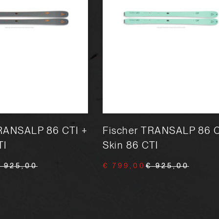
TRANSALP 86 CTI +
Fischer TRANSALP 86 C
TI
Skin 86 CTI
 925,00
€ 799,00
€ 925,00