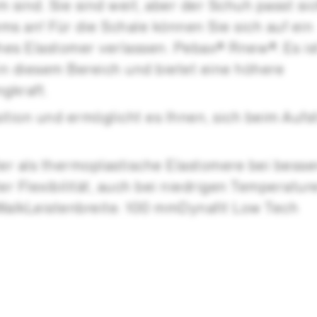
sind. Sie sind weit, aber der Schuh passt si
s an! Für die Schale können Sie sich auf ein
es Elastomer verlassen: Pebax® Rnew®. Es is
 in diesem Bereich und bietet eine höhere
gkraft.
ion und ermöglicht es Ihnen, sich beim Aufs
r als thermoplastische Elastomere bei besse
er Flexibilität, auch bei niedrigen Temperatur
alkLeistenbreite: 100 mmDynafit Low Tech