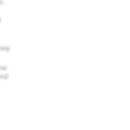
ch
t
tieg
rer
en2