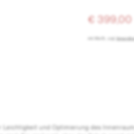
€ 399,00
inkl. MwSt.
,
zzgl.
Versandko
r Leichtigkeit und Optimierung des Innenrau