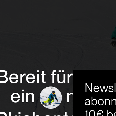
Bereit für
Newsl
ein
neue
abonn
10€ b