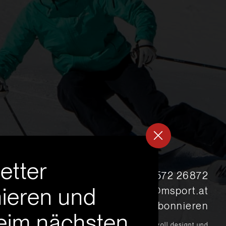
etter
s
+43 5572 26872
ieren und
msport@msport.at
Newsletter abonnieren
eim nächsten
liebevoll designt und