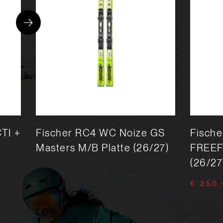
TI +
Fischer RC4 WC Noize GS
Fische
Masters M/B Platte (26/27)
FREEF
(26/27
€ 250