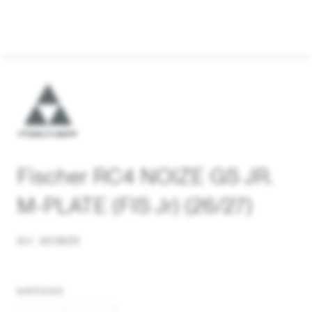
Fischer RC4 NOIZE GS JR.
M-PLATE (FIS Jr) (26/27)
Art. A03625
GRÖSSE