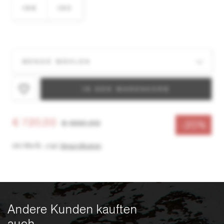
188
183
IN DEN WARENKORB
€ 720,00
€ 900,00
-20%
inkl. MwSt.
,
zzgl.
Versandkosten
Andere Kunden kauften
auch