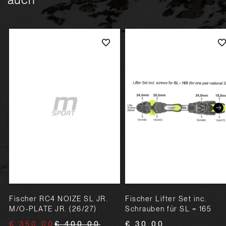
Fischer RC4 NOIZE SL JR.
Fischer Lifter Set inc.
M/O-PLATE JR. (26/27)
Schrauben für SL = 165
€ 350,00
€ 400,00
€ 30,00