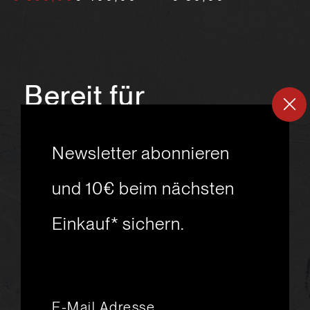
Bereit für
ein
neues
Newsletter abonnieren
Skiabenteuer?
und 10€ beim nächsten
Einkauf* sichern.
msport GmbH
Ski.Racing.Equipment
Hanggasse 10
A 6850 Dornbirn
+43 5572 26872