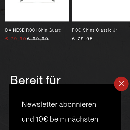
m
DAINESE R001 Shin Guard
POC Shins Classic Jr
€ 79,90
€ 99,90
€ 79,95
Bereit für
ein
neues
Newsletter abonnieren
Skiabenteuer?
und 10€ beim nächsten