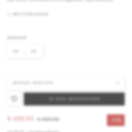
WEITERLESEN
GRÖSSE
43
45
IN DEN WARENKORB
€ 499,90
€ 559,90
-11%