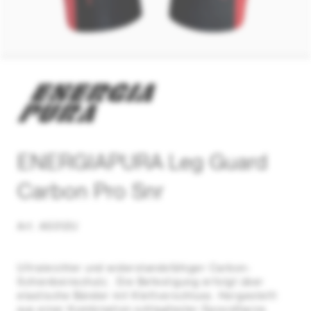
ENERGIAPURA Leg Guard
Carbon Pro Snr
Art. A5012U
Ultraleichter und widerstandsfähiger Carbon-
Schienbeinschutz.. Die Befestigung erfolgt über
elastische Bänder mit Klettverschluss. Hergestellt
aus einer Kombination schlagfester Epoxidharze.