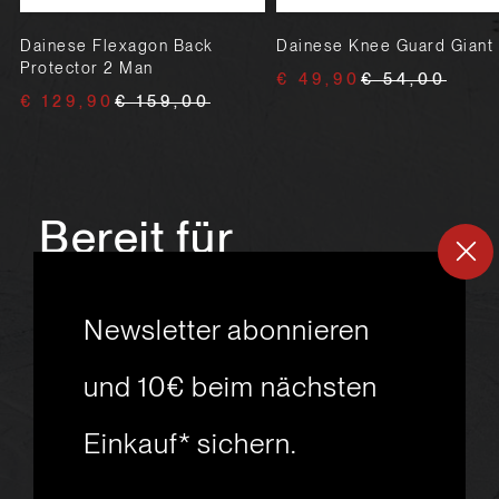
Dainese Flexagon Back
Dainese Knee Guard Giant
Protector 2 Man
€ 49,90
€ 54,00
€ 129,90
€ 159,00
Bereit für
ein
neues
Newsletter abonnieren
Skiabenteuer?
und 10€ beim nächsten
Einkauf* sichern.
msport GmbH
Ski.Racing.Equipment