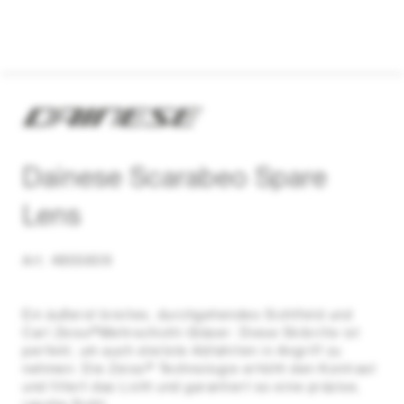
Dainese Scarabeo Spare
Lens
Art. 4855609
Ein äußerst breites, durchgehendes Sichtfeld und
Carl Zeiss®Mehrschicht-Gläser: Diese Skibrille ist
perfekt, um auch steilste Abfahrten in Angriff zu
nehmen. Die Zeiss® Technologie erhöht den Kontrast
und filtert das Licht und garantiert so eine präzise,