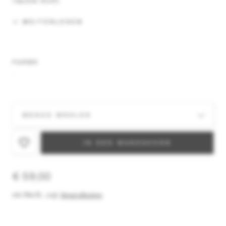
rasche Sicht.
WEITERLESEN
FARBE
IN DEN WARENKORB
€ 59,00
inkl. MwSt.
,
zzgl.
Versandkosten