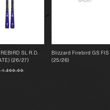
FIREBIRD SL R.D.
Blizzard Firebird GS FIS
TE) (26/27)
(25/26)
€ 1.200,00