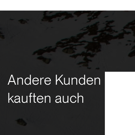
Andere Kunden
kauften auch