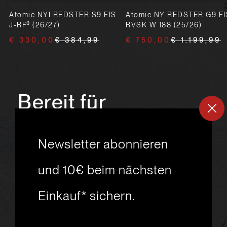
Atomic NYI REDSTER S9 FIS
Atomic NY REDSTER G9 FI
J-RP³ (26/27)
RVSK W 188 (25/26)
€ 330,00
€ 384,99
€ 750,00
€ 1.199,99
Bereit für
ein
neues
Newsletter abonnieren
Skiabenteuer?
und 10€ beim nächsten
Einkauf* sichern.
msport GmbH
Ski.Racing.Equipment