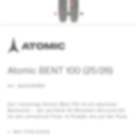
Atomic BENT 100 (25/26)
Art. AA0030694
Der vielseitige Atomic Bent 100 ist ein absoluter
Bestseller – der perfekte All-Mountain-Allround-Ski
für den ultimativen Flow, im Powder wie auf der Piste.
WEITERLESEN