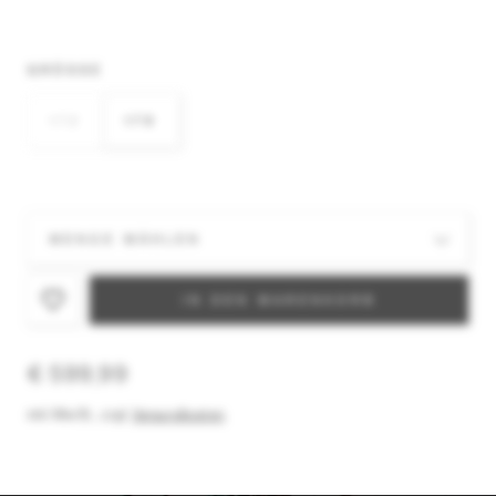
GRÖSSE
172
179
IN DEN WARENKORB
€ 599,99
inkl. MwSt.
,
zzgl.
Versandkosten